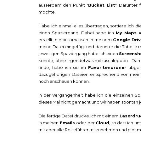
ausserdem den Punkt "
Bucket List
". Darunter
möchte.
Habe ich einmal alles übertragen, sortiere ich di
einen Spaziergang. Dabei habe ich
My Maps 
erstellt, die automatisch in meinem
Google Dri
meine Datei eingefügt und darunter die Tabelle 
jeweiligen Spaziergang habe ich einen
Screensh
konnte, ohne irgendetwas mitzuschleppen. Dami
finde, habe ich sie im
Favoritenordner
abgele
dazugehörigen Dateien entsprechend von meinem
noch anschauen können.
In der Vergangenheit habe ich die einzelnen S
dieses Mal nicht gemacht und wir haben spontan j
Die fertige Datei drucke ich mit einem
Laserdru
in meinen
Emails
oder der
Cloud
, so dass ich u
mir aber alle Reiseführer mitzunehmen und gibt mi