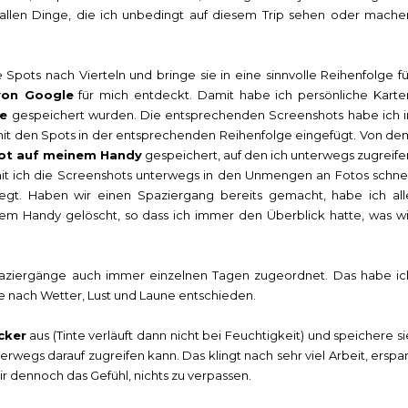
 fallen Dinge, die ich unbedingt auf diesem Trip sehen oder mache
e Spots nach Vierteln und bringe sie in eine sinnvolle Reihenfolge fü
von Google
für mich entdeckt. Damit habe ich persönliche Karte
ve
gespeichert wurden. Die entsprechenden Screenshots habe ich i
mit den Spots in der entsprechenden Reihenfolge eingefügt. Von de
ot auf meinem Handy
gespeichert, auf den ich unterwegs zugreife
t ich die Screenshots unterwegs in den Unmengen an Fotos schnel
gt. Haben wir einen Spaziergang bereits gemacht, habe ich all
 Handy gelöscht, so dass ich immer den Überblick hatte, was wi
paziergänge auch immer einzelnen Tagen zugeordnet. Das habe ic
e nach Wetter, Lust und Laune entschieden.
cker
aus (Tinte verläuft dann nicht bei Feuchtigkeit) und speichere si
nterwegs darauf zugreifen kann. Das klingt nach sehr viel Arbeit, erspar
r dennoch das Gefühl, nichts zu verpassen.