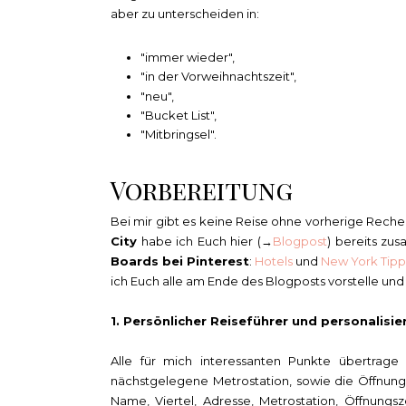
aber zu unterscheiden in:
"immer wieder",
"in der Vorweihnachtszeit",
"neu",
"Bucket List",
"Mitbringsel".
Vorbereitung
Bei mir gibt es keine Reise ohne vorherige Rech
City
habe ich Euch hier (→
Blogpost
) bereits zu
Boards bei Pinterest
:
Hotels
und
New York Tipp
ich Euch alle am Ende des Blogposts vorstelle un
1. Persönlicher Reiseführer und personalisie
Alle für mich interessanten Punkte übertrage
nächstgelegene Metrostation, sowie die Öffnung
Name, Viertel, Adresse, Metrostation, Öffnungsz