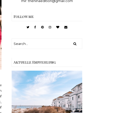
mir: theninaedition@gmail.com
Follow me
Aktuelle Empfehlung
w
n
Reisen - Schleiregion
f
,
f
s