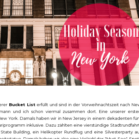
serer
Bucket List
erfüllt und sind in der Vorweihnachtszeit nach Ne
gsmann und ich schon viermal zusammen dort. Eine unserer erste
New York. Damals haben wir in New Jersey in einem dekadenten fün
riprogramm inklusive. Dazu zählten eine vierstündige Stadtrundfahrt
State Building, ein Helikopter Rundflug und eine Silvesterparty au
iheitsstatue. Damals haben wir also eine Vielzahl der "Must-See"-Spot