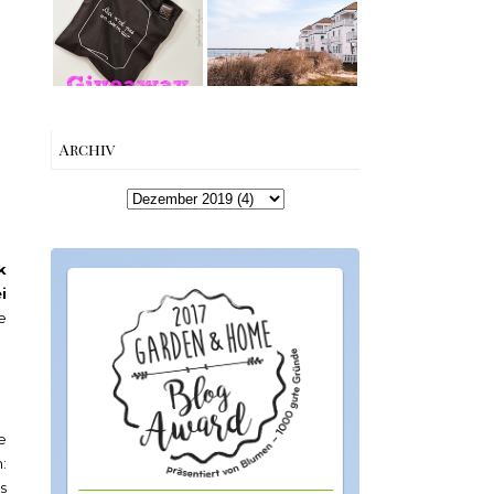
Edition von
Schleiregion
Esther
Perbandt
Archiv
k
i
e
e
:
s