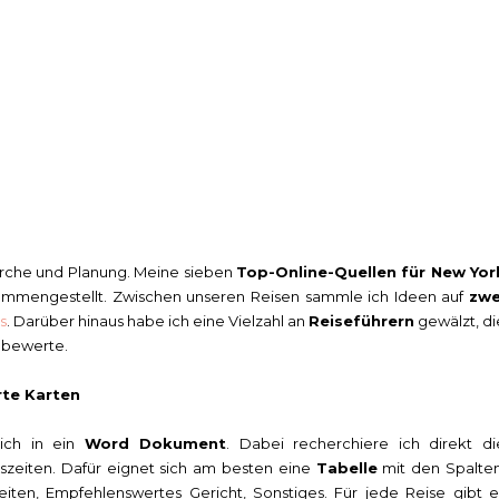
erche und Planung. Meine sieben
Top-Online-Quellen für New Yor
sammengestellt. Zwischen unseren Reisen sammle ich Ideen auf
zwe
s
. Darüber hinaus habe ich eine Vielzahl an
Reiseführern
gewälzt, di
d bewerte.
rte Karten
 ich in ein
Word Dokument
. Dabei recherchiere ich direkt di
szeiten. Dafür eignet sich am besten eine
Tabelle
mit den Spalten
eiten, Empfehlenswertes Gericht, Sonstiges. Für jede Reise gibt e