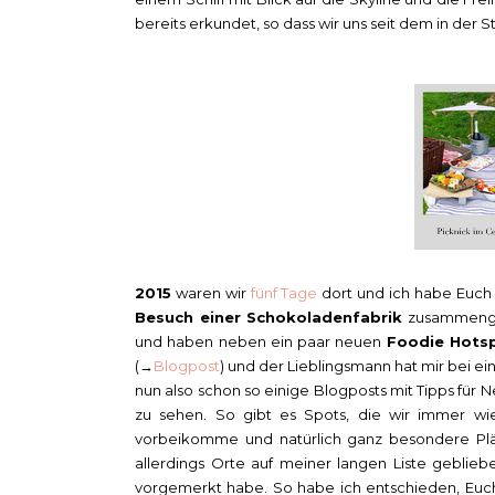
bereits erkundet, so dass wir uns seit dem in der S
2015
waren wir
fünf Tage
dort und ich habe Euch f
Besuch einer Schokoladenfabrik
zusammenge
und haben neben ein paar neuen
Foodie Hots
(→
Blogpost
) und der Lieblingsmann hat mir bei e
nun also schon so einige Blogposts mit Tipps für 
zu sehen. So gibt es Spots, die wir immer w
vorbeikomme und natürlich ganz besondere Plätz
allerdings Orte auf meiner langen Liste gebli
vorgemerkt habe. So habe ich entschieden, Euc