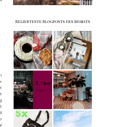
Beliebteste Blogposts des Monats
Rezept |
Buchtipps - Die
Weltbester
besten
Carrot Cake
Skandinavische
mit Cream
n Wohnhäuser |
Cheese
The Nina
Frosting nach
Edition
Cynthia
Barcomi –
n
Berlin | Café
einfach &
L’Berg –
k
saftig
My Berlin -
Französischer
t
L'Osteria | The
Charme mitten
bt
Nina Edition
in Berlin-
g
Wilmersdorf
t
d
[gives away]
p
Limitierte
l
Tote-Bag
Reisen -