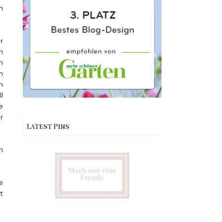
n
r
n
n
m
n
l
e
r
Latest Pins
h
e
t