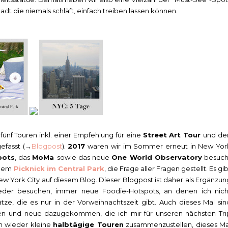
tadt die niemals schläft, einfach treiben lassen können.
ünf Touren inkl. einer Empfehlung für eine
Street Art Tour
und de
fasst (→
Blogpost
).
2017
waren wir im Sommer erneut in New Yor
pots
, das
MoMa
sowie das neue
One World Observatory
besuch
inem
Picknick im Central Park
, die Frage aller Fragen gestellt. Es gi
New York City auf diesem Blog. Dieser Blogpost ist daher als Ergänzun
ieder besuchen, immer neue Foodie-Hotspots, an denen ich nich
e, die es nur in der Vorweihnachtszeit gibt. Auch dieses Mal sin
eben und neue dazugekommen, die ich mir für unseren nächsten Tri
h wieder kleine
halbtägige Touren
zusammenzustellen, dieses Ma