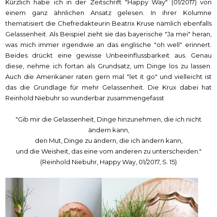
Kürzlich habe ich in der Zeitschrift "Happy Way" (01/2017) von
einem ganz ähnlichen Ansatz gelesen. In ihrer Kolumne
thematisiert die Chefredakteurin Beatrix Kruse nämlich ebenfalls
Gelassenheit. Als Beispiel zieht sie das bayerische "Ja mei" heran,
was mich immer irgendwie an das englische "oh well" erinnert.
Beides drückt eine gewisse Unbeeinflussbarkeit aus. Genau
diese, nehme ich fortan als Grundsatz, um Dinge los zu lassen.
Auch die Amerikaner raten gern mal "let it go" und vielleicht ist
das die Grundlage für mehr Gelassenheit. Die Krux dabei hat
Reinhold Niebuhr so wunderbar zusammengefasst
"Gib mir die Gelassenheit, Dinge hinzunehmen, die ich nicht
ändern kann,
den Mut, Dinge zu ändern, die ich ändern kann,
und die Weisheit, das eine vom anderen zu unterscheiden."
(Reinhold Niebuhr, Happy Way, 01/2017, S. 15)