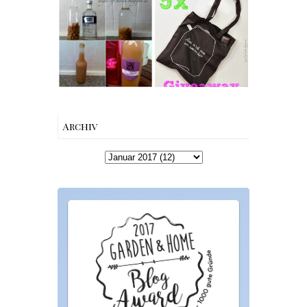
Rezept |
[gives away]
Karamell-
Limitierte
Wodka selber
Tote-Bag
machen –
Edition von
einfaches
Esther
Rezept &
Perbandt
Geschenkidee
Archiv