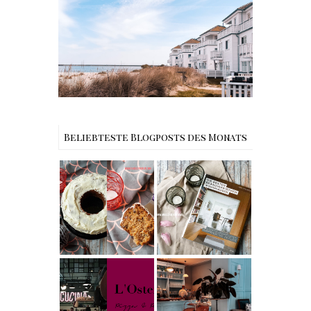
Reisen - Schleiregion
Beliebteste Blogposts des Monats
Rezept |
Buchtipps - Die
Weltbester
besten
Carrot Cake
Skandinavische
mit Cream
n Wohnhäuser |
Cheese
The Nina
Frosting nach
Edition
Cynthia
Barcomi –
Berlin | Café
einfach &
L’Berg –
saftig
My Berlin -
Französischer
L'Osteria | The