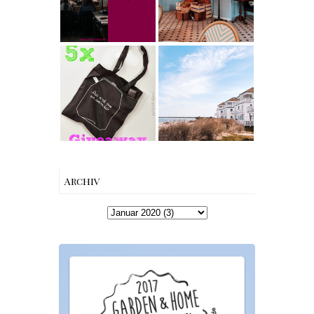
Charme mitten
Nina Edition
in Berlin-
Wilmersdorf
[gives away]
Limitierte
Tote-Bag
Reisen -
Edition von
Schleiregion
Esther
Perbandt
Archiv