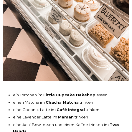
ein Törtchen im
Little Cupcake Bakehop
essen
einen Matcha im
Chacha Matcha
trinken
eine Coconut Latte im
Café Integral
trinken
eine Lavender Latte im
Maman
trinken
eine Acai Bowl essen und einen Kaffee trinken im
Two
Hands