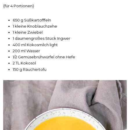
{für 4 Portionen}
650 g Süßkartofffeln
1 kleine Knoblauchzehe
1 kleine Zwiebel
1 daumengroßes Stück Ingwer
400 ml Kokosmilch light
200 ml Wasser
1/2 Gemüsebrühwürfel ohne Hefe
2 TL Kokosöl
150 g Räuchertofu