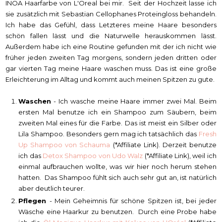
INOA Haarfarbe von L'Oreal bei mir. Seit der Hochzeit lasse ich
sie zusätzlich mit Sebastian Cellophanes Proteingloss behandeln.
Ich habe das Gefühl, dass Letzteres meine Haare besonders
schön fallen lässt und die Naturwelle herauskommen lässt.
Außerdem habe ich eine Routine gefunden mit der ich nicht wie
früher jeden zweiten Tag morgens, sondern jeden dritten oder
gar vierten Tag meine Haare waschen muss. Das ist eine große
Erleichterung im Alltag und kommt auch meinen Spitzen zu gute.
Waschen
- Ich wasche meine Haare immer zwei Mal. Beim
ersten Mal benutze ich ein Shampoo zum Säubern, beim
zweiten Mal eines für die Farbe. Das ist meist ein Silber oder
Lila Shampoo. Besonders gern mag ich tatsächlich das
Fresh
Up Shampoo von Schauma
(*Affiliate Link). Derzeit benutze
ich das
Detox Shampoo von Udo Walz
(*Affiliate Link), weil ich
einmal aufbrauchen wollte, was wir hier noch herum stehen
hatten. Das Shampoo fühlt sich auch sehr gut an, ist natürlich
aber deutlich teurer.
Pflegen
- Mein Geheimnis für schöne Spitzen ist, bei jeder
Wäsche eine Haarkur zu benutzen. Durch eine Probe habe