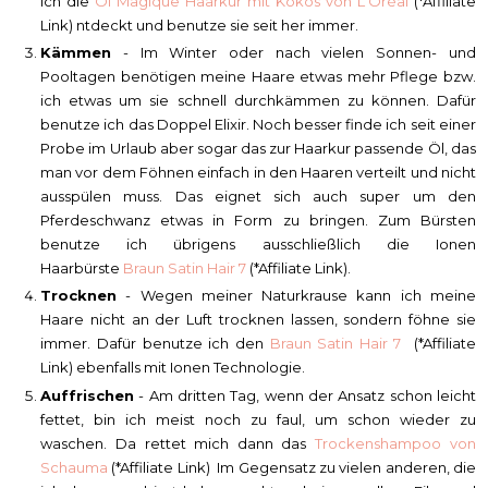
ich die
Öl Magique Haarkur mit Kokos von L'Oréal
(*Affiliate
Link) ntdeckt und benutze sie seit her immer.
Kämmen
- Im Winter oder nach vielen Sonnen- und
Pooltagen benötigen meine Haare etwas mehr Pflege bzw.
ich etwas um sie schnell durchkämmen zu können. Dafür
benutze ich das Doppel Elixir. Noch besser finde ich seit einer
Probe im Urlaub aber sogar das zur Haarkur passende Öl, das
man vor dem Föhnen einfach in den Haaren verteilt und nicht
ausspülen muss. Das eignet sich auch super um den
Pferdeschwanz etwas in Form zu bringen. Zum Bürsten
benutze ich übrigens ausschließlich die Ionen
Haarbürste
Braun Satin Hair 7
(*Affiliate Link).
Trocknen
- Wegen meiner Naturkrause kann ich meine
Haare nicht an der Luft trocknen lassen, sondern föhne sie
immer. Dafür benutze ich den
Braun Satin Hair 7
(*Affiliate
Link) ebenfalls mit Ionen Technologie.
Auffrischen
- Am dritten Tag, wenn der Ansatz schon leicht
fettet, bin ich meist noch zu faul, um schon wieder zu
waschen. Da rettet mich dann das
Trockenshampoo von
Schauma
(*Affiliate Link) Im Gegensatz zu vielen anderen, die