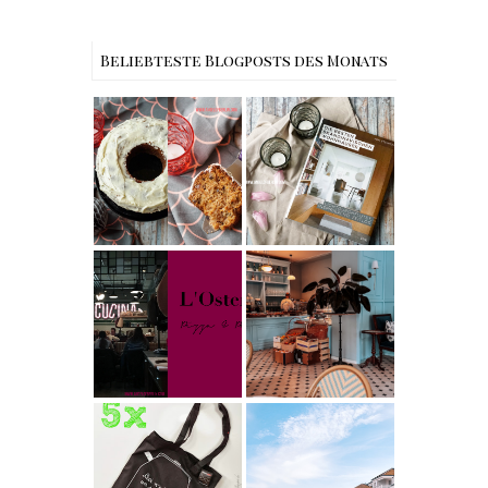
Beliebteste Blogposts des Monats
Rezept |
Buchtipps - Die
Weltbester
besten
Carrot Cake
Skandinavische
mit Cream
n Wohnhäuser |
Cheese
The Nina
Frosting nach
Edition
Cynthia
Barcomi –
Berlin | Café
einfach &
L’Berg –
saftig
My Berlin -
Französischer
L'Osteria | The
Charme mitten
Nina Edition
in Berlin-
Wilmersdorf
[gives away]
Limitierte
Tote-Bag
Reisen -
Edition von
Schleiregion