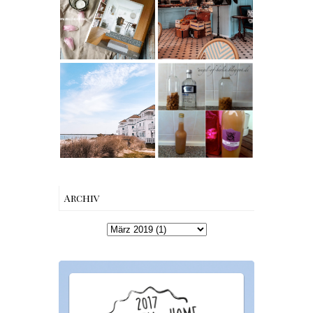
Skandinavische
Französischer
n Wohnhäuser |
Charme mitten
The Nina
in Berlin-
Edition
Wilmersdorf
Rezept |
Karamell-
Wodka selber
Reisen -
machen –
Schleiregion
einfaches
Rezept &
Geschenkidee
Archiv