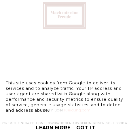
This site uses cookies from Google to deliver its
services and to analyze traffic. Your IP address and
Credits
user-agent are shared with Google along with
performance and security metrics to ensure quality
of service, generate usage statistics, and to detect
Domain über
Kleidung.com
and address abuse.
2026 ©
THE NINA EDITION | INSPIRATIONEN AUS BERLIN, REISEN, SOUL FOOD &
LEARN MORE
GOT IT
INTERIEUR
.