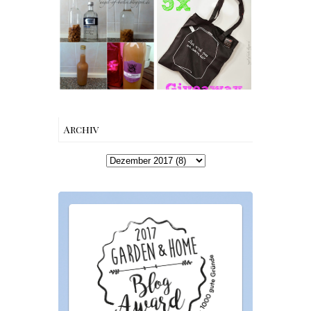
Rezept |
[gives away]
Karamell-
Limitierte
Wodka selber
Tote-Bag
machen –
Edition von
einfaches
Esther
Rezept &
Perbandt
Geschenkidee
Archiv