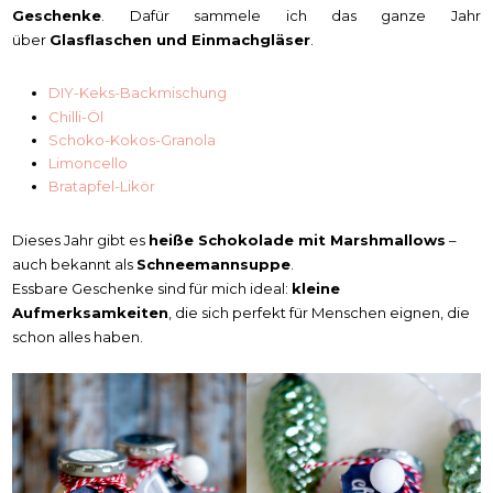
Geschenke
. Dafür sammele ich das ganze Jahr
über
Glasflaschen und Einmachgläser
.
DIY-Keks-Backmischung
Chilli-Öl
Schoko-Kokos-Granola
Limoncello
Bratapfel-Likör
Dieses Jahr gibt es
heiße Schokolade mit Marshmallows
–
auch bekannt als
Schneemannsuppe
.
Essbare Geschenke sind für mich ideal:
kleine
Aufmerksamkeiten
, die sich perfekt für Menschen eignen, die
schon alles haben.