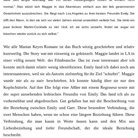
normal."
Also stürzt sich Maggie in das Abenteuer, einfach aus der lieb gewonnenen
Gewohnheit auszubrechen. Sie fliegt nach Los Angeles zu ihrer besten Freundin Emily. Sie
trifft den Mann, in den sie sich vor vielen Jahren einmal unsterblich verliebt hat. Sie trinkt ein
paar leckere Martini-Cocktails zu viel. Und, eh sie sichs versieht, findet sie sogar ein
bisschen wieder zurück zu sich selbst."
Wie alle Marian Keyes Romane ist das Buch witzig geschrieben und relativ
kurzweilig. Die Story war mir einwenig zu gekünzelt. Maggie landet in LA in
einer völlig neuen Welt: der Filmbranche. Das ist zwar interessant aber ich
konnte mich damit relativ wenig identifizieren. Emily fand ich dabei noch am
interessantesten, weil sie als Autorin zielstrebig für ihr Ziel "schuftet". Maggie
wurde mir als zu naiv beschrieben. Ich konnte häufig über sie nur den
Kopfschütteln. Auf ihre Ehe folgt eine Affäre mit einem Regisseur sowie mit
der super aussehenden lesbischen Freundin von Emily. Das fand ich als zu
vorhersehbar und abgedroschen. Gut gefallen hat mir die Beschreibung von
der Beziehung zwischen Emily und Garv. Diese besondere Verbindung, die
zwei Menschen haben, wenn sie schon eine längere Beziehung führen. Diese
Verbindung, die man kaum in Worte fassen kann und den Mix aus
Liebesbeziehung und tiefer Freundschaft, der die ideale Beziehung
beschreibt.