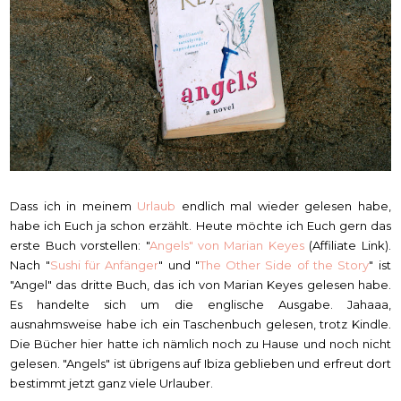
Dass ich in meinem
Urlaub
endlich mal wieder gelesen habe,
habe ich Euch ja schon erzählt. Heute möchte ich Euch gern das
erste Buch vorstellen: "
Angels" von Marian Keyes
(Affiliate Link).
Nach "
Sushi für Anfänger
" und "
The Other Side of the Story
" ist
"Angel" das dritte Buch, das ich von Marian Keyes gelesen habe.
Es handelte sich um die englische Ausgabe. Jahaaa,
ausnahmsweise habe ich ein Taschenbuch gelesen, trotz Kindle.
Die Bücher hier hatte ich nämlich noch zu Hause und noch nicht
gelesen. "Angels" ist übrigens auf Ibiza geblieben und erfreut dort
bestimmt jetzt ganz viele Urlauber.