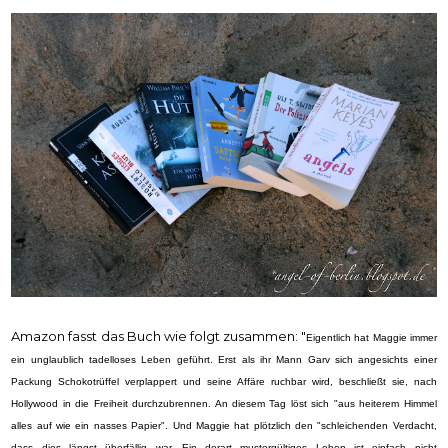
Amazon fasst das Buch wie folgt zusammen: "
Eigentlich hat Maggie immer
ein unglaublich tadelloses Leben geführt. Erst als ihr Mann Garv sich angesichts einer
Packung Schokotrüffel verplappert und seine Affäre ruchbar wird, beschließt sie, nach
Hollywood in die Freiheit durchzubrennen. An diesem Tag löst sich "aus heiterem Himmel
alles auf wie ein nasses Papier". Und Maggie hat plötzlich den "schleichenden Verdacht,
dass dies längst überfällig war. Ein derart mustergültiges Leben ist einfach nicht