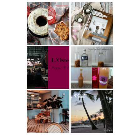
Rezept |
Buchtipps - Die
Weltbester
besten
Carrot Cake
Skandinavische
mit Cream
n Wohnhäuser |
Cheese
The Nina
Frosting nach
Edition
Cynthia
Barcomi –
Rezept |
einfach &
Karamell-
saftig
My Berlin -
Wodka selber
L'Osteria | The
machen –
Nina Edition
einfaches
Rezept &
Geschenkidee
Berlin | Café
Reisen - Florida
L’Berg –
Roadtrip Part II:
Französischer
Miami South
Charme mitten
Beach bis Key
in Berlin-
West | The Nina
Wilmersdorf
Edition