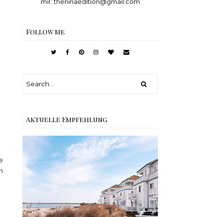
mir: theninaedition@gmail.com
Follow me
Aktuelle Empfehlung
e
h
Reisen - Schleiregion