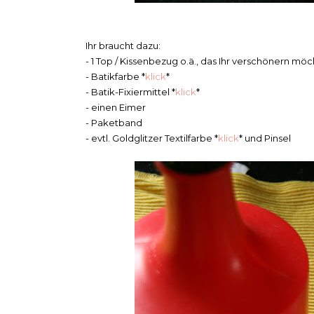
Ihr braucht dazu:
- 1 Top / Kissenbezug o.ä., das Ihr verschönern möc
- Batikfarbe *
klick
*
- Batik-Fixiermittel *
klick
*
- einen Eimer
- Paketband
- evtl. Goldglitzer Textilfarbe *
klick
* und Pinsel