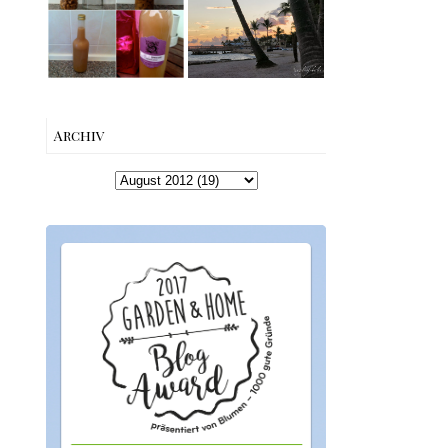
machen –
Beach bis Key
einfaches
West | The Nina
Rezept &
Edition
Geschenkidee
Archiv