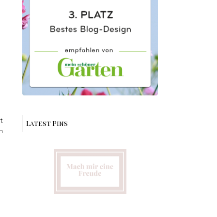
t
Latest Pins
h