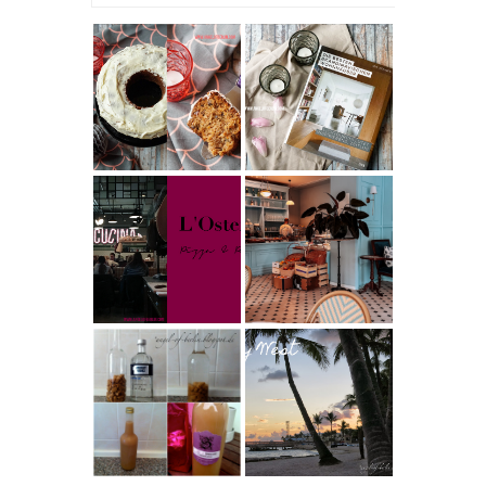
Rezept |
Buchtipps - Die
Weltbester
besten
Carrot Cake
Skandinavische
mit Cream
n Wohnhäuser |
Cheese
The Nina
Frosting nach
Edition
Cynthia
Barcomi –
Berlin | Café
einfach &
L’Berg –
saftig
My Berlin -
Französischer
L'Osteria | The
Charme mitten
Nina Edition
in Berlin-
Wilmersdorf
Rezept |
Reisen - Florida
Karamell-
Roadtrip Part II:
Wodka selber
Miami South
machen –
Beach bis Key
einfaches
West | The Nina
Rezept &
Edition
Geschenkidee