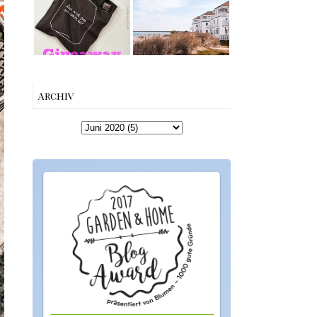
Edition von
Schleiregion
Esther
Perbandt
Archiv