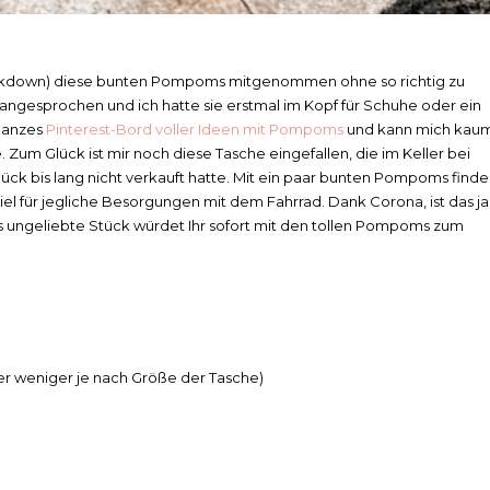
ockdown) diese bunten Pompoms mitgenommen ohne so richtig zu
ngesprochen und ich hatte sie erstmal im Kopf für Schuhe oder ein
 ganzes
Pinterest-Bord voller Ideen mit Pompoms
und kann mich kau
 Zum Glück ist mir noch diese Tasche eingefallen, die im Keller bei
k bis lang nicht verkauft hatte. Mit ein paar bunten Pompoms finde
iel für jegliche Besorgungen mit dem Fahrrad. Dank Corona, ist das ja
 ungeliebte Stück würdet Ihr sofort mit den tollen Pompoms zum
r weniger je nach Größe der Tasche)