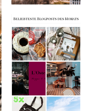
Beliebteste Blogposts des Monats
Rezept |
Buchtipps - Die
Weltbester
besten
Carrot Cake
Skandinavische
mit Cream
n Wohnhäuser |
Cheese
The Nina
Frosting nach
Edition
Cynthia
Barcomi –
Berlin | Café
einfach &
L’Berg –
saftig
My Berlin -
Französischer
L'Osteria | The
Charme mitten
Nina Edition
in Berlin-
Wilmersdorf
[gives away]
Limitierte
Tote-Bag
Reisen -