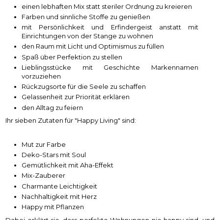
einen lebhaften Mix statt steriler Ordnung zu kreieren
Farben und sinnliche Stoffe zu genießen
mit Persönlichkeit und Erfindergeist anstatt mit
Einrichtungen von der Stange zu wohnen
den Raum mit Licht und Optimismus zu füllen
Spaß über Perfektion zu stellen
Lieblingsstücke mit Geschichte Markennamen
vorzuziehen
Rückzugsorte für die Seele zu schaffen
Gelassenheit zur Priorität erklären
den Alltag zu feiern
Ihr sieben Zutaten für "Happy Living" sind:
Mut zur Farbe
Deko-Stars mit Soul
Gemütlichkeit mit Aha-Effekt
Mix-Zauberer
Charmante Leichtigkeit
Nachhaltigkeit mit Herz
Happy mit Pflanzen
Dabei erklärt sie, dass perfekte Wohnungen nie happy sind, und