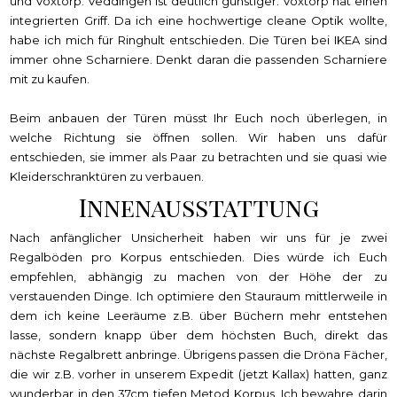
und Voxtorp. Veddingen ist deutlich günstiger. Voxtorp hat einen
integrierten Griff. Da ich eine hochwertige cleane Optik wollte,
habe ich mich für Ringhult entschieden. Die Türen bei IKEA sind
immer ohne Scharniere. Denkt daran die passenden Scharniere
mit zu kaufen.
Beim anbauen der Türen müsst Ihr Euch noch überlegen, in
welche Richtung sie öffnen sollen. Wir haben uns dafür
entschieden, sie immer als Paar zu betrachten und sie quasi wie
Kleiderschranktüren zu verbauen.
Innenausstattung
Nach anfänglicher Unsicherheit haben wir uns für je zwei
Regalböden pro Korpus entschieden. Dies würde ich Euch
empfehlen, abhängig zu machen von der Höhe der zu
verstauenden Dinge. Ich optimiere den Stauraum mittlerweile in
dem ich keine Leeräume z.B. über Büchern mehr entstehen
lasse, sondern knapp über dem höchsten Buch, direkt das
nächste Regalbrett anbringe. Übrigens passen die Dröna Fächer,
die wir z.B. vorher in unserem Expedit (jetzt Kallax) hatten, ganz
wunderbar in den 37cm tiefen Metod Korpus. Ich bewahre darin