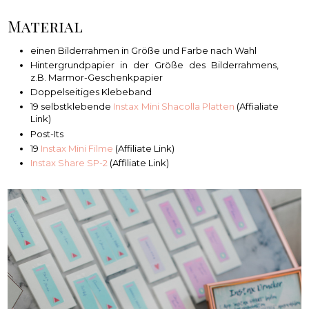
Material
einen Bilderrahmen in Größe und Farbe nach Wahl
Hintergrundpapier in der Größe des Bilderrahmens,
z.B. Marmor-Geschenkpapier
Doppelseitiges Klebeband
19 selbstklebende
Instax Mini Shacolla Platten
(Affialiate
Link)
Post-Its
19
Instax Mini Filme
(Affiliate Link)
Instax Share SP-2
(Affiliate Link)