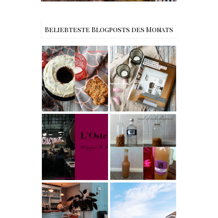
Beliebteste Blogposts des Monats
Rezept |
Buchtipps - Die
Weltbester
besten
Carrot Cake
Skandinavische
mit Cream
n Wohnhäuser |
Cheese
The Nina
Frosting nach
Edition
Cynthia
Barcomi –
Rezept |
einfach &
Karamell-
saftig
My Berlin -
Wodka selber
L'Osteria | The
machen –
Nina Edition
einfaches
Rezept &
Geschenkidee
Berlin | Café
L’Berg –
Französischer
Reisen -