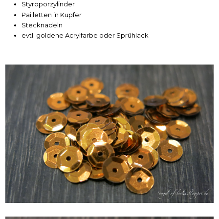
Styroporzylinder
Pailletten in Kupfer
Stecknadeln
evtl. goldene Acrylfarbe oder Sprühlack