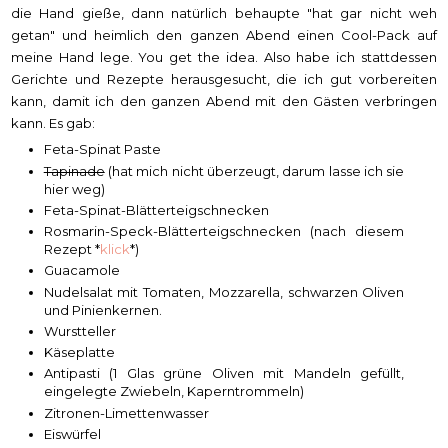
die Hand gieße, dann natürlich behaupte "hat gar nicht weh
getan" und heimlich den ganzen Abend einen Cool-Pack auf
meine Hand lege. You get the idea. Also habe ich stattdessen
Gerichte und Rezepte herausgesucht, die ich gut vorbereiten
kann, damit ich den ganzen Abend mit den Gästen verbringen
kann. Es gab:
Feta-Spinat Paste
Tapinade
(hat mich nicht überzeugt, darum lasse ich sie
hier weg)
Feta-Spinat-Blätterteigschnecken
Rosmarin-Speck-Blätterteigschnecken (nach diesem
Rezept *
klick
*)
Guacamole
Nudelsalat mit Tomaten, Mozzarella, schwarzen Oliven
und Pinienkernen.
Wurstteller
Käseplatte
Antipasti (1 Glas grüne Oliven mit Mandeln gefüllt,
eingelegte Zwiebeln, Kaperntrommeln)
Zitronen-Limettenwasser
Eiswürfel