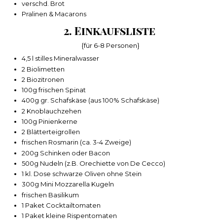
verschd. Brot
Pralinen & Macarons
2. Einkaufsliste
{für 6-8 Personen}
4,5 l stilles Mineralwasser
2 Biolimetten
2 Biozitronen
100g frischen Spinat
400g gr. Schafskäse (aus 100% Schafskäse)
2 Knoblauchzehen
100g Pinienkerne
2 Blätterteigrollen
frischen Rosmarin (ca. 3-4 Zweige)
200g Schinken oder Bacon
500g Nudeln (z.B. Orechiette von De Cecco)
1 kl. Dose schwarze Oliven ohne Stein
300g Mini Mozzarella Kugeln
frischen Basilikum
1 Paket Cocktailtomaten
1 Paket kleine Rispentomaten