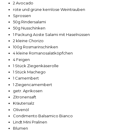
2 Avocado
rote und grüne kernlose Weintrauben
Sprossen
50g Rindersalami
50g Nusschinken
1 Packung Aoste Salami mit Haselnüssen
2 kleine Chorizo
100g Rosmarinschinken
4 kleine Romanosalatköpfchen
4 Feigen
1 Stück Ziegenkäserolle
1 Stück Machego
1 Camembert
1 Ziegencamembert
getr. Aprikosen
Zitronensaft
Kräutersalz
Olivenöl
Condimento Balsamico Bianco
Lindt Mini Pralinen
Blumen