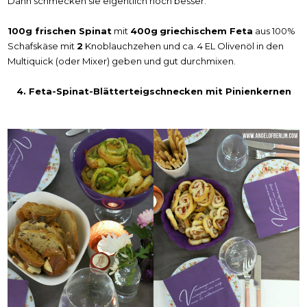
Dann schmecken sie eigentlich noch besser.
100g frischen Spinat
mit
400g
griechischem Feta
aus 100%
Schafskäse mit
2
Knoblauchzehen und ca. 4 EL Olivenöl in den
Multiquick (oder Mixer) geben und gut durchmixen.
4. Feta-Spinat-Blätterteigschnecken mit Pinienkernen