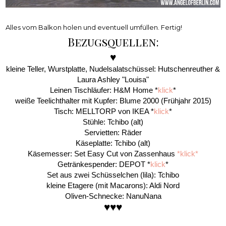
Alles vom Balkon holen und eventuell umfüllen. Fertig!
Bezugsquellen:
♥
kleine Teller, Wurstplatte, Nudelsalatschüssel: Hutschenreuther &
Laura Ashley "Louisa"
Leinen Tischläufer: H&M Home *
klick
*
weiße Teelichthalter mit Kupfer: Blume 2000 (Frühjahr 2015)
Tisch: MELLTORP von IKEA *
klick
*
Stühle: Tchibo (alt)
Servietten: Räder
Käseplatte: Tchibo (alt)
Käsemesser: Set Easy Cut von Zassenhaus
*klick*
Getränkespender: DEPOT *
klick
*
Set aus zwei Schüsselchen (lila): Tchibo
kleine Etagere (mit Macarons): Aldi Nord
Oliven-Schnecke: NanuNana
♥
♥
♥