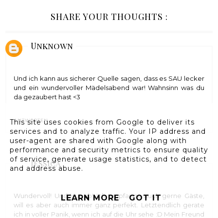
SHARE YOUR THOUGHTS :
Unknown
Und ich kann aus sicherer Quelle sagen, dass es SAU lecker
und ein wundervoller Mädelsabend war! Wahnsinn was du
da gezaubert hast <3
This site uses cookies from Google to deliver its
ANTWORTEN
services and to analyze traffic. Your IP address and
user-agent are shared with Google along with
performance and security metrics to ensure quality
of service, generate usage statistics, and to detect
Jessica
and address abuse.
Wundervoll! Und Hut ab! Ich empfange auch gerne Gäste,
LEARN MORE
GOT IT
will es aber auch immer ganz perfekt. Letztendlich gerate
ich in voller Panik, wenn ich auf die Uhr sehe :D Mein Freund