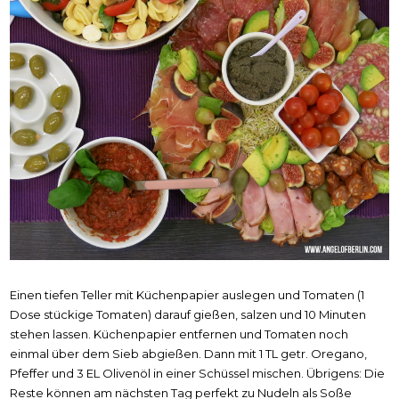
Einen tiefen Teller mit Küchenpapier auslegen und Tomaten (1
Dose stückige Tomaten) darauf gießen, salzen und 10 Minuten
stehen lassen. Küchenpapier entfernen und Tomaten noch
einmal über dem Sieb abgießen. Dann mit 1 TL getr. Oregano,
Pfeffer und 3 EL Olivenöl in einer Schüssel mischen. Übrigens: Die
Reste können am nächsten Tag perfekt zu Nudeln als Soße