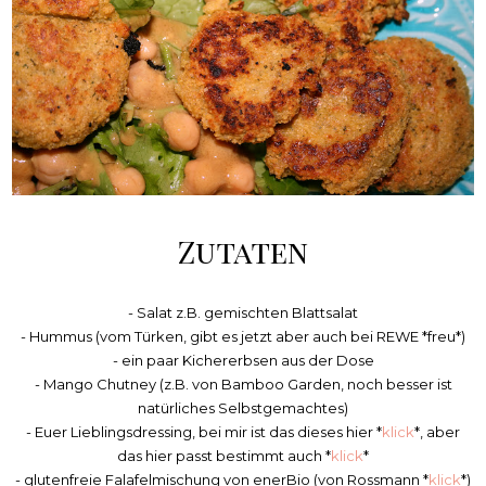
Zutaten
- Salat z.B. gemischten Blattsalat
- Hummus (vom Türken, gibt es jetzt aber auch bei REWE *freu*)
- ein paar Kichererbsen aus der Dose
- Mango Chutney (z.B. von Bamboo Garden, noch besser ist
natürliches Selbstgemachtes)
- Euer Lieblingsdressing, bei mir ist das dieses hier *
klick
*, aber
das hier passt bestimmt auch *
klick
*
- glutenfreie Falafelmischung von enerBio (von Rossmann *
klick
*)