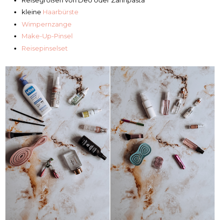
kleine
Haarbürste
Wimpernzange
Make-Up-Pinsel
Reisepinselset