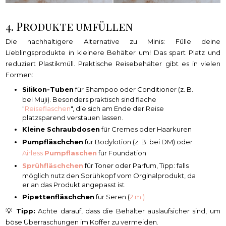
4. Produkte umfüllen
Die nachhaltigere Alternative zu Minis: Fülle deine
Lieblingsprodukte in kleinere Behälter um! Das spart Platz und
reduziert Plastikmüll. Praktische Reisebehälter gibt es in vielen
Formen:
Silikon-Tuben
für Shampoo oder Conditioner (z. B.
bei Muji). Besonders praktisch sind flache
"
Reiseflaschen
", die sich am Ende der Reise
platzsparend verstauen lassen.
Kleine Schraubdosen
für Cremes oder Haarkuren
Pumpfläschchen
für Bodylotion (z. B. bei DM) oder
Airless
Pumpflaschen
für Foundation
Sprühfläschchen
für Toner oder Parfum, Tipp: falls
möglich nutz den Sprühkopf vom Orginalprodukt, da
er an das Produkt angepasst ist
Pipettenfläschchen
für Seren (
2 ml)
💡
Tipp:
Achte darauf, dass die Behälter auslaufsicher sind, um
böse Überraschungen im Koffer zu vermeiden.