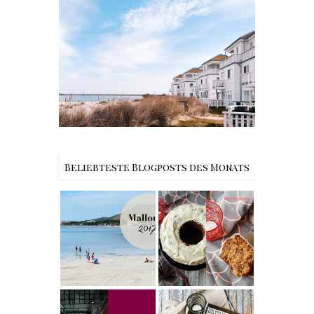
Reisen - Schleiregion
Beliebteste Blogposts des Monats
Reisen -
Rezept |
Mallorca
Weltbester
Urlaub im
Carrot Cake
Iberostar
mit Cream
Albufera Playa
Cheese
– unsere
Frosting nach
Erfahrungen in
Cynthia
Alcudia
Barcomi –
Buchtipps - Die
einfach &