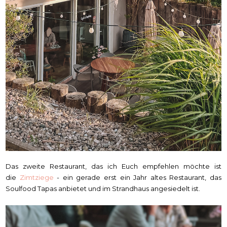
Das zweite Restaurant, das ich Euch empfehlen möchte ist
die
Zimtziege
- ein gerade erst ein Jahr altes Restaurant, das
Soulfood Tapas anbietet und im Strandhaus angesiedelt ist.