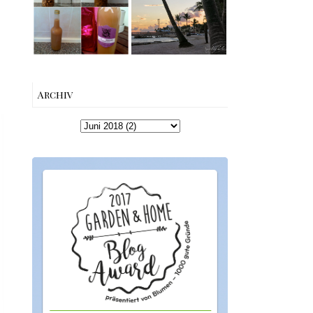
machen –
Beach bis Key
einfaches
West | The Nina
Rezept &
Edition
Geschenkidee
Archiv