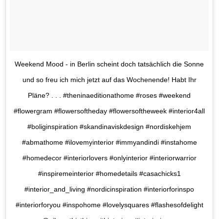
Weekend Mood - in Berlin scheint doch tatsächlich die Sonne
und so freu ich mich jetzt auf das Wochenende! Habt Ihr
Pläne? . . . #theninaeditionathome #roses #weekend
#flowergram #flowersoftheday #flowersoftheweek #interior4all
#boliginspiration #skandinaviskdesign #nordiskehjem
#abmathome #ilovemyinterior #immyandindi #instahome
#homedecor #interiorlovers #onlyinterior #interiorwarrior
#inspiremeinterior #homedetails #casachicks1
#interior_and_living #nordicinspiration #interiorforinspo
#interiorforyou #inspohome #lovelysquares #flashesofdelight