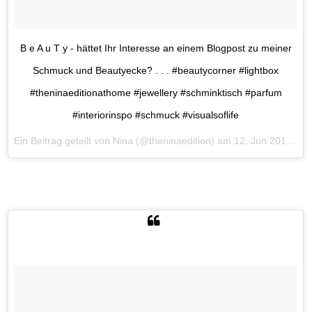
B e A u T y - hättet Ihr Interesse an einem Blogpost zu meiner
Schmuck und Beautyecke? . . . #beautycorner #lightbox
#theninaeditionathome #jewellery #schminktisch #parfum
#interiorinspo #schmuck #visualsoflife
Ein Beitrag geteilt von Nina (@theninaedition) am
12. Jun 2017 um 11:34 Uhr