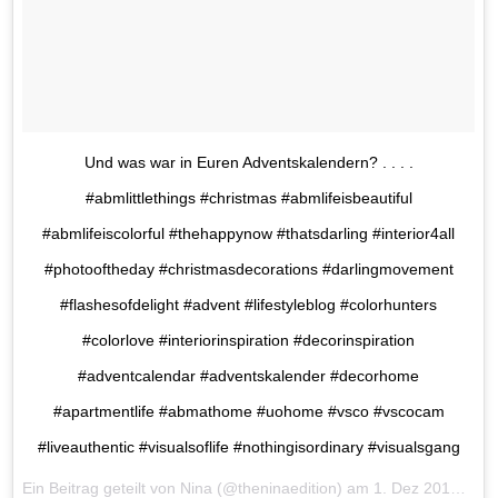
Und was war in Euren Adventskalendern? . . . .
#abmlittlethings #christmas #abmlifeisbeautiful
#abmlifeiscolorful #thehappynow #thatsdarling #interior4all
#photooftheday #christmasdecorations #darlingmovement
#flashesofdelight #advent #lifestyleblog #colorhunters
#colorlove #interiorinspiration #decorinspiration
#adventcalendar #adventskalender #decorhome
#apartmentlife #abmathome #uohome #vsco #vscocam
#liveauthentic #visualsoflife #nothingisordinary #visualsgang
Ein Beitrag geteilt von Nina (@theninaedition) am
1. Dez 2016 um 3:49 Uhr