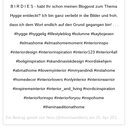
B I R D I E S - habt Ihr schon meinen Blogpost zum Thema
Hygge entdeckt? Ich bin ganz verliebt in die Bilder und froh,
dass ich dem Wort endlich auf den Grund gegangen bin! . . .
#hygge #hyggelig #lifestyleblog #kolumne #kaybojesen
#elmashome #elmashomemoment #interiorinspo
#interiordesign #interiorinspiration #interior123 #interior4all
#boliginspiration #skandinaviskdesign #nordiskehjem
#abmathome #ilovemyinterior #immyandindi #instahome
#homedecor #interiorlovers #onlyinterior #interiorwarrior
#inspiremeinterior #interior_and_living #nordicinspiration
#interiorforinspo #interiorforyou #inspohome
#theninaeditionathome
Ein Beitrag geteilt von Nina (@theninaedition) am
25. Apr 2017 um 11:33 Uhr