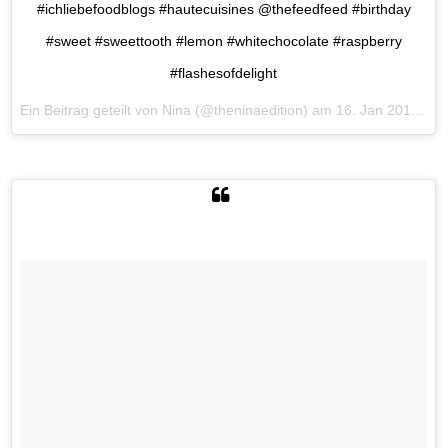
#ichliebefoodblogs #hautecuisines @thefeedfeed #birthday
#sweet #sweettooth #lemon #whitechocolate #raspberry
#flashesofdelight
Ein Beitrag geteilt von Nina (@theninaedition) am
16. Jan 2017 um 8:52 Uhr