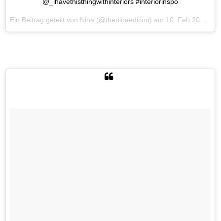
@_ihavethisthingwithinteriors #interiorinspo
Ein Beitrag geteilt von Nina (@theninaedition) am
10. Feb 2017 um 5:51 Uhr