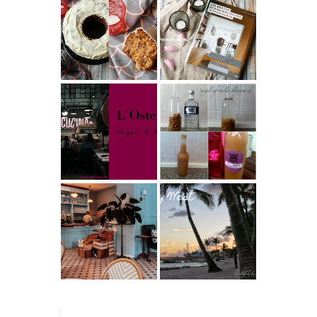
Weltbester
besten
Carrot Cake
Skandinavische
mit Cream
n Wohnhäuser |
Cheese
The Nina
Frosting nach
Edition
Cynthia
Barcomi –
Rezept |
einfach &
Karamell-
saftig
My Berlin -
Wodka selber
L'Osteria | The
machen –
Nina Edition
einfaches
Rezept &
Geschenkidee
Berlin | Café
Reisen - Florida
L’Berg –
Roadtrip Part II:
Französischer
Miami South
Charme mitten
Beach bis Key
in Berlin-
West | The Nina
Wilmersdorf
Edition