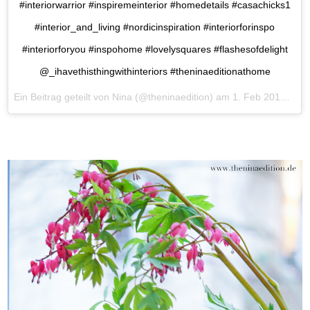
#interiorwarrior #inspiremeinterior #homedetails #casachicks1
#interior_and_living #nordicinspiration #interiorforinspo
#interiorforyou #inspohome #lovelysquares #flashesofdelight
@_ihavethisthingwithinteriors #theninaeditionathome
Ein Beitrag geteilt von Nina (@theninaedition) am
1. Feb 2017 um 20:16 Uhr