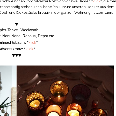
n Schweinchen vom Silvester Post von vor zwei Jahren *
klick
*, die ma
lett anständig stehen kann, habe ich kurzum unseren Hocker aus dem
Möbel- und Dekostücke kreativ in der ganzen Wohnung nutzen kann.
♥
pfer-Tablett: Woolworth
er: NanuNana, Rahaus, Depot etc.
ihnachtsbaum: *
klick
*
Adventskranz: *
klick
*
♥
♥
♥