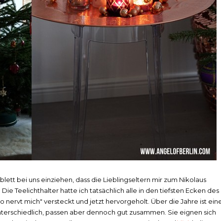
ablett bei uns einziehen, dass die Lieblingseltern mir zum Nikolaus
 Die Teelichthalter hatte ich tatsächlich alle in den tiefsten Ecken des
nervt mich" versteckt und jetzt hervorgeholt. Über die Jahre ist ein
nterschiedlich, passen aber dennoch gut zusammen. Sie eignen sich