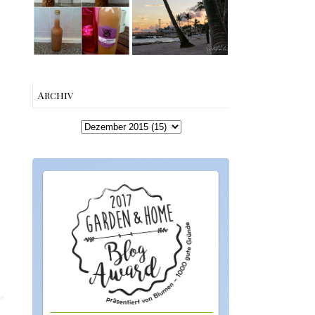
machen –
Beach bis Key
einfaches
West | The Nina
Rezept &
Edition
Geschenkidee
Archiv