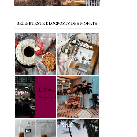
n
Beliebteste Blogposts des Monats
Rezept |
Buchtipps - Die
Weltbester
besten
Carrot Cake
Skandinavische
mit Cream
n Wohnhäuser |
Cheese
The Nina
Frosting nach
Edition
Cynthia
Barcomi –
Berlin | Café
einfach &
L’Berg –
saftig
My Berlin -
Französischer
L'Osteria | The
Charme mitten
Nina Edition
in Berlin-
Wilmersdorf
Rezept |
Reisen - Florida
Karamell-
Roadtrip Part II:
Wodka selber
Miami South