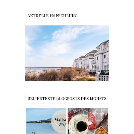
Aktuelle Empfehlung
Reisen - Schleiregion
Beliebteste Blogposts des Monats
Reisen -
Rezept |
Mallorca
Weltbester
Urlaub im
Carrot Cake
Iberostar
mit Cream
Albufera Playa
Cheese