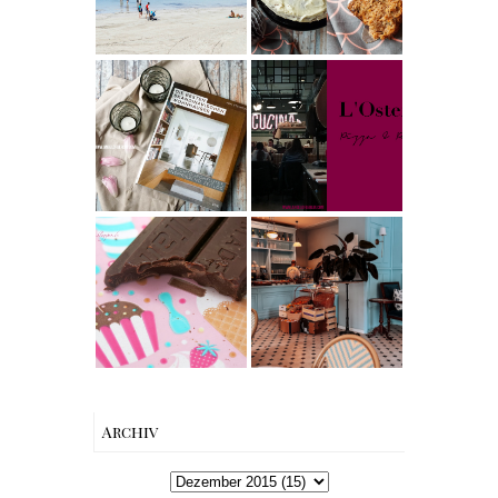
– unsere
Frosting nach
Erfahrungen in
Cynthia
Alcudia
Barcomi –
Buchtipps - Die
einfach &
besten
saftig
My Berlin -
Skandinavische
L'Osteria | The
n Wohnhäuser |
Nina Edition
The Nina
Edition
Produktempfeh
Berlin | Café
lung -
L’Berg –
Australian
Französischer
Queen and King
Charme mitten
Snapper Dark
in Berlin-
Chocolate &
Wilmersdorf
Leather Flower
Give Away
Winners
{Werbung}
Archiv