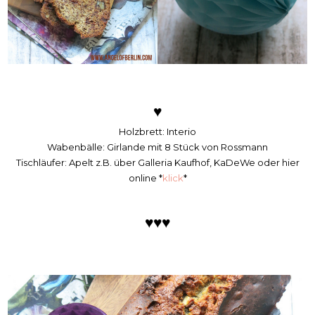
♥
Holzbrett: Interio
Wabenbälle: Girlande mit 8 Stück von Rossmann
Tischläufer: Apelt z.B. über Galleria Kaufhof, KaDeWe oder hier
online *
klick
*
♥
♥
♥