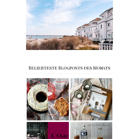
Reisen - Schleiregion
Beliebteste Blogposts des Monats
Rezept |
Buchtipps - Die
Weltbester
besten
Carrot Cake
Skandinavische
mit Cream
n Wohnhäuser |
Cheese
The Nina
Frosting nach
Edition
Cynthia
Barcomi –
Rezept |
einfach &
Karamell-
saftig
My Berlin -
Wodka selber