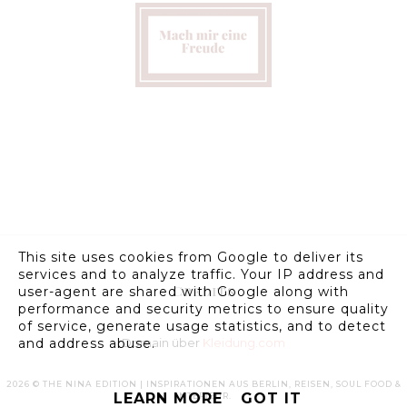
This site uses cookies from Google to deliver its
services and to analyze traffic. Your IP address and
Credits
user-agent are shared with Google along with
performance and security metrics to ensure quality
of service, generate usage statistics, and to detect
and address abuse.
Domain über
Kleidung.com
2026 ©
THE NINA EDITION | INSPIRATIONEN AUS BERLIN, REISEN, SOUL FOOD &
LEARN MORE
GOT IT
INTERIEUR
.