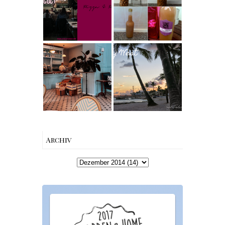
L'Osteria | The
machen –
Nina Edition
einfaches
Rezept &
Geschenkidee
Berlin | Café
Reisen - Florida
L’Berg –
Roadtrip Part II:
Französischer
Miami South
Charme mitten
Beach bis Key
in Berlin-
West | The Nina
Wilmersdorf
Edition
Archiv