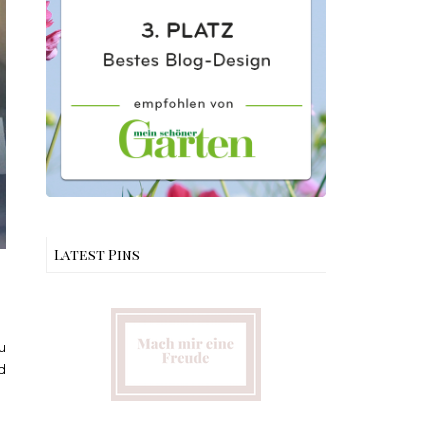
Latest Pins
u
d