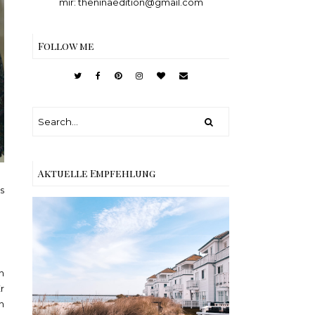
mir: theninaedition@gmail.com
Follow me
Aktuelle Empfehlung
s
Reisen - Schleiregion
n
r
n