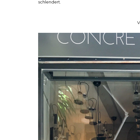
schlendert.
V