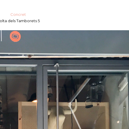
Concret
olta dels Tamborets 5