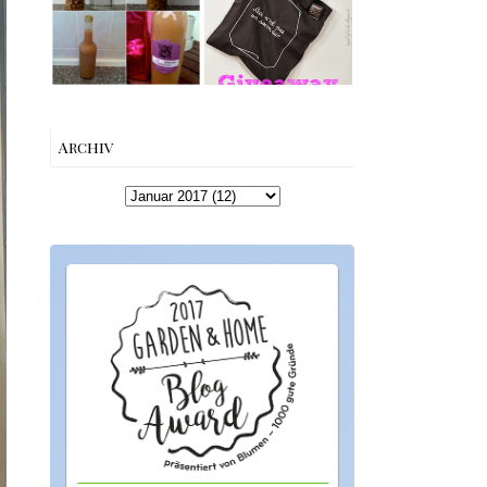
machen –
Edition von
einfaches
Esther
Rezept &
Perbandt
Geschenkidee
Archiv