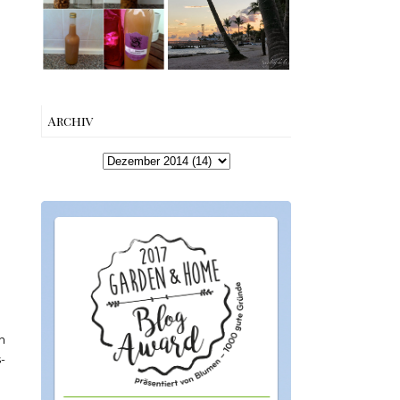
machen –
Beach bis Key
einfaches
West | The Nina
Rezept &
Edition
Geschenkidee
Archiv
n
-