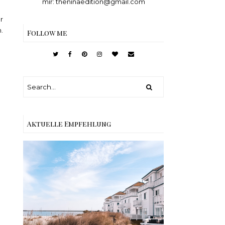
mir: theninaedition@gmail.com
r
.
Follow me
Aktuelle Empfehlung
Reisen - Schleiregion