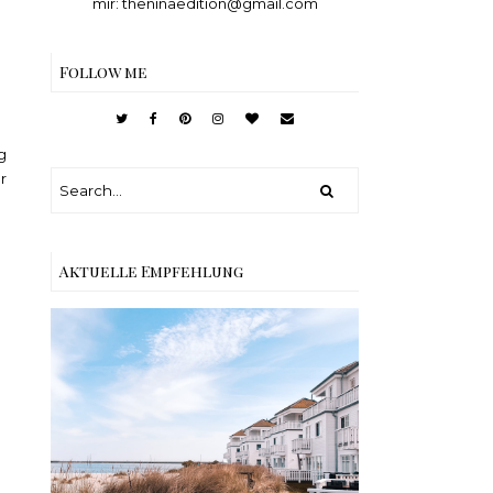
mir: theninaedition@gmail.com
Follow me
g
r
Aktuelle Empfehlung
Reisen - Schleiregion