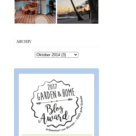
Charme mitten
Beach bis Key
in Berlin-
West | The Nina
Wilmersdorf
Edition
Archiv