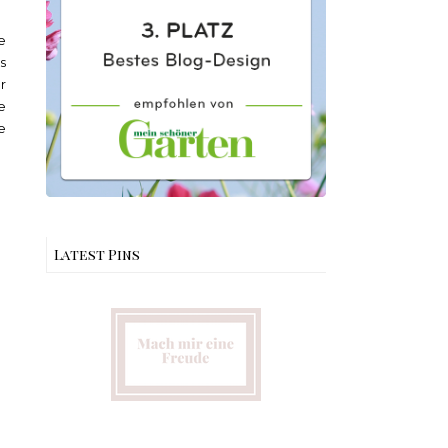
e
s
r
e
e
Latest Pins