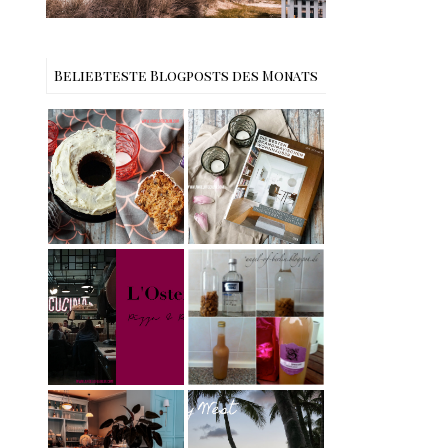
Beliebteste Blogposts des Monats
Rezept |
Buchtipps - Die
Weltbester
besten
Carrot Cake
Skandinavische
mit Cream
n Wohnhäuser |
Cheese
The Nina
Frosting nach
Edition
Cynthia
Barcomi –
Rezept |
einfach &
Karamell-
saftig
My Berlin -
Wodka selber
L'Osteria | The
machen –
Nina Edition
einfaches
Rezept &
Geschenkidee
Berlin | Café
Reisen - Florida
L’Berg –
Roadtrip Part II:
Französischer
Miami South