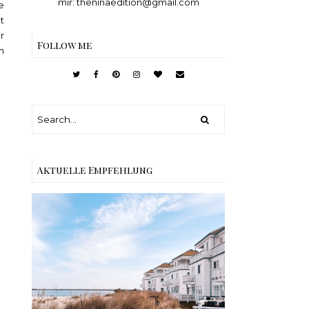
mir: theninaedition@gmail.com
e
t
r
Follow me
m
Aktuelle Empfehlung
Reisen - Schleiregion