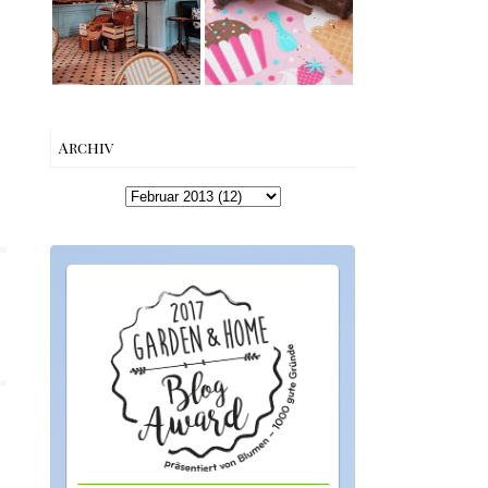
Queen and King
Charme mitten
Snapper Dark
in Berlin-
Chocolate &
Wilmersdorf
Leather Flower
Give Away
Winners
{Werbung}
Archiv