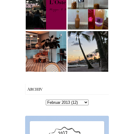
saftig
My Berlin -
Wodka selber
L'Osteria | The
machen –
Nina Edition
einfaches
Rezept &
Geschenkidee
Berlin | Café
Reisen - Florida
L’Berg –
Roadtrip Part II:
Französischer
Miami South
Charme mitten
Beach bis Key
in Berlin-
West | The Nina
Wilmersdorf
Edition
Archiv