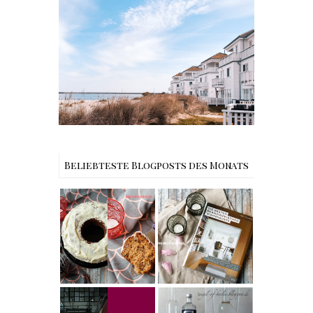
Reisen - Schleiregion
Beliebteste Blogposts des Monats
Rezept |
Buchtipps - Die
Weltbester
besten
Carrot Cake
Skandinavische
mit Cream
n Wohnhäuser |
Cheese
The Nina
Frosting nach
Edition
Cynthia
Barcomi –
Rezept |
einfach &
Karamell-