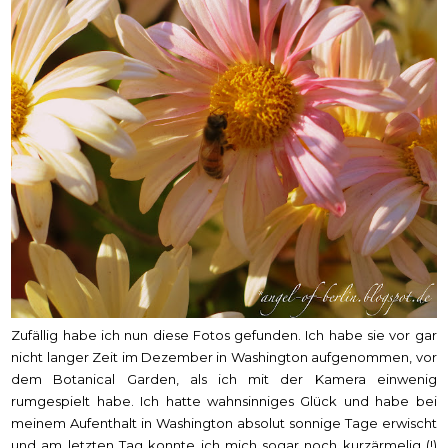
Zufällig habe ich nun diese Fotos gefunden. Ich habe sie vor gar
nicht langer Zeit im Dezember in Washington aufgenommen, vor
dem Botanical Garden, als ich mit der Kamera einwenig
rumgespielt habe. Ich hatte wahnsinniges Glück und habe bei
meinem Aufenthalt in Washington absolut sonnige Tage erwischt
und am letzten Tag konnte ich mich sogar noch kurzärmelig (!)