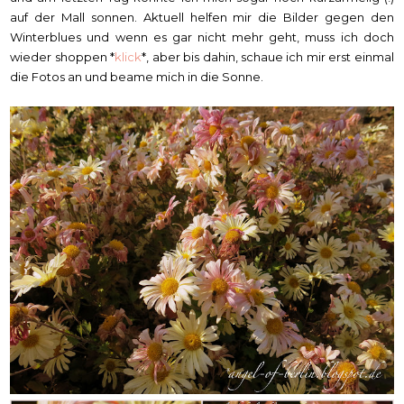
auf der Mall sonnen. Aktuell helfen mir die Bilder gegen den
Winterblues und wenn es gar nicht mehr geht, muss ich doch
wieder shoppen *
klick
*, aber bis dahin, schaue ich mir erst einmal
die Fotos an und beame mich in die Sonne.