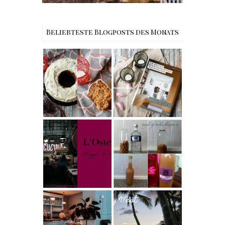
Beliebteste Blogposts des Monats
Rezept |
Buchtipps - Die
Weltbester
besten
Carrot Cake
Skandinavische
mit Cream
n Wohnhäuser |
Cheese
The Nina
Frosting nach
Edition
Cynthia
Barcomi –
Rezept |
einfach &
Karamell-
saftig
My Berlin -
Wodka selber
L'Osteria | The
machen –
Nina Edition
einfaches
Rezept &
Geschenkidee
Berlin | Café
Reisen - Florida
L’Berg –
Roadtrip Part II:
Französischer
Miami South