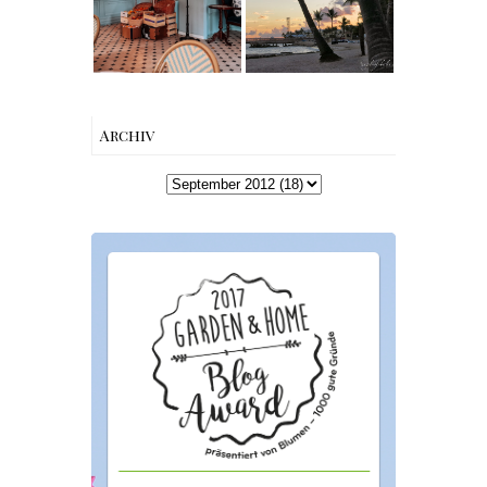
Charme mitten
Beach bis Key
in Berlin-
West | The Nina
Wilmersdorf
Edition
Archiv