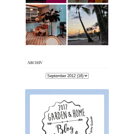
Berlin | Café
Reisen - Florida
L’Berg –
Roadtrip Part II:
Französischer
Miami South
Charme mitten
Beach bis Key
in Berlin-
West | The Nina
Wilmersdorf
Edition
Archiv