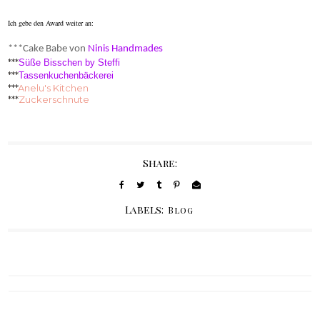
Ich gebe den Award weiter an:
***Cake Babe von
Ninis Handmades
***
Süße Bisschen by Steffi
***
Tassenkuchenbäckerei
***
Anelu's Kitchen
***
Zuckerschnute
Share:
Labels:
Blog