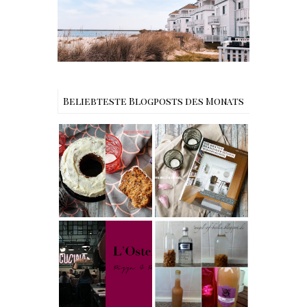
Beliebteste Blogposts des Monats
Rezept |
Buchtipps - Die
Weltbester
besten
Carrot Cake
Skandinavische
mit Cream
n Wohnhäuser |
Cheese
The Nina
Frosting nach
Edition
Cynthia
Barcomi –
Rezept |
einfach &
Karamell-
saftig
My Berlin -
Wodka selber
L'Osteria | The
machen –
Nina Edition
einfaches
Rezept &
Geschenkidee