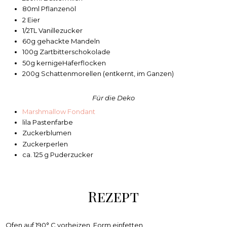
80ml Pflanzenöl
2 Eier
1/2TL Vanillezucker
60g gehackte Mandeln
100g Zartbitterschokolade
50g kernigeHaferflocken
200g Schattenmorellen (entkernt, im Ganzen)
Für die Deko
Marshmallow Fondant
lila Pastenfarbe
Zuckerblumen
Zuckerperlen
ca. 125 g Puderzucker
Rezept
Ofen auf 190° C vorheizen. Form einfetten.