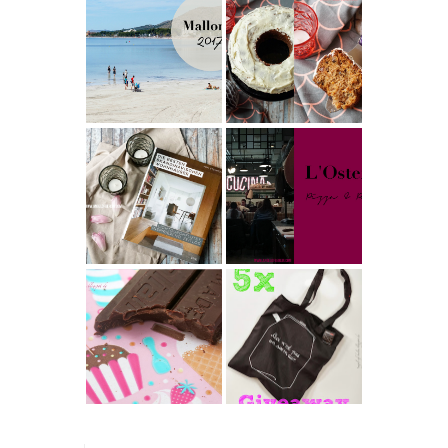
Mallorca
Weltbester
Urlaub im
Carrot Cake
Iberostar
mit Cream
Albufera Playa
Cheese
– unsere
Frosting nach
Erfahrungen in
Cynthia
Alcudia
Barcomi –
Buchtipps - Die
einfach &
besten
saftig
My Berlin -
Skandinavische
L'Osteria | The
n Wohnhäuser |
Nina Edition
The Nina
Edition
Produktempfeh
[gives away]
lung -
Limitierte
Australian
Tote-Bag
Queen and King
Edition von
Snapper Dark
Esther
Chocolate &
Perbandt
Leather Flower
Give Away
Winners