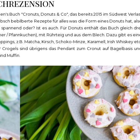
chrezension
den's Buch "Cronuts, Donuts & Co", das bereits 2015 im Südwest Verlas
übsch bebilberte Rezepte für alles was die Form eines Donuts hat, als
gt spannend oder? Ist es auch. Für Donuts enthält das Buch gleich dre
liner / Pfannkuchen), mit Rührteig und aus dem Blech. Dazu gibt es ein
pings, z.B. Matcha, Kirsch, Schoko-Minze, Karamell, Irish Whiskey etc
Crogels sind übrigens das Pendant zum Cronut auf Bagelbasis un
und Muffin.