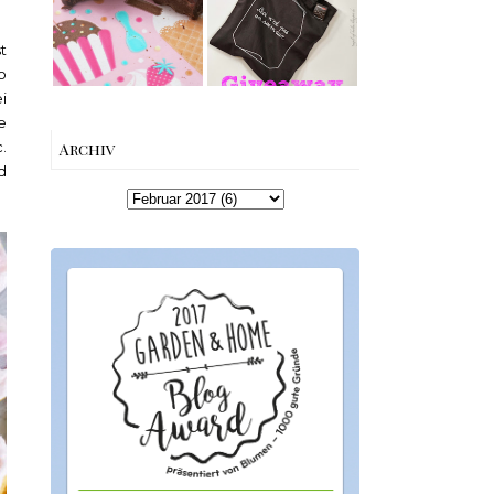
Queen and King
Edition von
Snapper Dark
Esther
t
Chocolate &
Perbandt
Leather Flower
o
Give Away
i
Winners
e
{Werbung}
.
Archiv
d