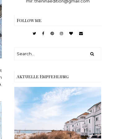
mir: theninaedition@gmail.com
Follow me
t
Aktuelle Empfehlung
n
.
Reisen - Schleiregion