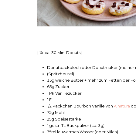
{für ca. 30 Mini Donuts}
Donutbackblech oder Donutmaker (meiner is
(Spritzbeutel)
35g weiche Butter + mehr zum Fetten der F
65g Zucker
1 Pk Vanillezucker
1 Ei
1/2 Päckchen Bourbon Vanille von
Alnatura
od
75g Mehl
25g Speisestärke
1 gestr. TL Backpulver (ca. 3g)
75ml lauwarmes Wasser (oder Milch)