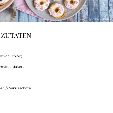
Zutaten
t von Tchibo)
orm/des Makers
er 1/2 Vanilleschote