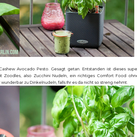
s Cashew Avocado Pesto. Gesagt getan. Entstanden ist dieses supe
t Zoodles, also Zucchini Nudeln, ein richtiges Comfort Food ohn
wunderbar zu Dinkelnudeln, falls Ihr es da nicht so streng nehmt.