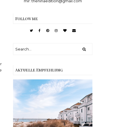
mir: theninaedition@gmail.com
Follow me
r
Aktuelle Empfehlung
e
Reisen - Schleiregion