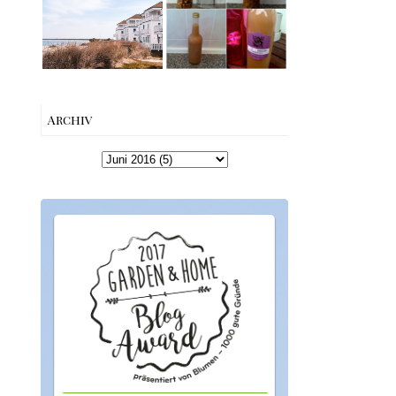
machen –
Schleiregion
einfaches
Rezept &
Geschenkidee
Archiv