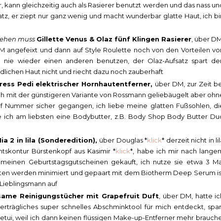
r, kann gleichzeitig auch als Rasierer benutzt werden und das nass un
atz, er ziept nur ganz wenig und macht wunderbar glatte Haut, ich bi
 gehen muss
Gillette Venus & Olaz fünf Klingen Rasierer
, über DM
M angefeixt und dann auf Style Roulette noch von den Vorteilen vo
h nie wieder einen anderen benutzen, der Olaz-Aufsatz spart de
lichen Haut nicht und riecht dazu noch zauberhaft
ress Pedi elektrischer Hornhautentferner,
über DM, zur Zeit be
uch mit der günstigeren Variante von Rossmann geliebäugelt aber ohn
uf Nummer sicher gegangen, ich liebe meine glatten Fußsohlen, di
ich am liebsten eine Bodybutter, z.B. Body Shop Body Butter Du
ia 2 in lila (Sonderedition),
über Douglas *
klick
* derzeit nicht in li
htskontur Bürstenkopf aus Kasimir *
klick
*, habe ich mir nach lange
meinen Geburtstagsgutscheinen gekauft, ich nutze sie etwa 3 Ma
eiten werden minimiert und gepaart mit dem Biotherm Deep Serum is
 Lieblingsmann auf
ame Reinigungstücher mit Grapefruit Duft
, über DM, hatte ic
erträgliches super schnelles Abschminktool für mich entdeckt, spar
tui, weil ich dann keinen flüssigen Make-up-Entferner mehr brauche