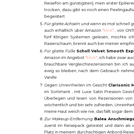
Reisefön am günstigsten), mein erster Epiliere
trocken, dazu gibt es noch einen Peelingaufs
begeistert
Für glatte Achseln und wenn es mal schnell
auch erhältlich über Amazon
*klick*
, von GNT
fünf Klingen Systemen gelesen, möchte ic
Rasierschaum, brennt auch bei meiner empfind
Für glatte Füße
Scholl Velvet Smooth Exp
Amazon im Angebot
*klick*
, ich habe zwar a
brauchbare Vergleichsrezensionen bin ich a
ewig so bleiben, nach dem Gebrauch nehme 
Vanille
Gegen Unreinheiten im Gesicht
Clarisonic M
im Sortiment , mit Luxe Satin Pression Gesic
Überlegen und lesen von Rezensionen von 
wöchentlich und bin sehr zufrieden, Unreinh
meine Haut weich wie nie, das fällt sogar dem
Zur Makeup-Entfernung
Balea Anschmiegs
zuerst im Reisepack getestet und dann als v
Platz in meinem durchsichtigen Anbord-Reisee