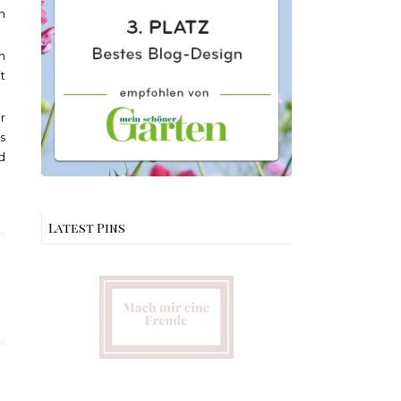
h
n
t
r
s
d
Latest Pins