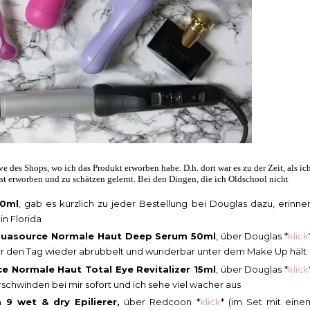
ve des Shops, wo ich das Produkt erworben habe. D.h. dort war es zu der Zeit, als ic
bst erworben und zu schätzen gelernt. Bei den Dingen, die ich Oldschool nicht
20ml
, gab es kürzlich zu jeder Bestellung bei Douglas dazu, erinner
in Florida
quasource Normale Haut Deep Serum 50ml
, über Douglas *
klick
ber den Tag wieder abrubbelt und wunderbar unter dem Make Up hält
 Normale Haut Total Eye Revitalizer 15ml
, über Douglas *
klick
schwinden bei mir sofort und ich sehe viel wacher aus
a 9 wet & dry Epilierer,
über Redcoon *
klick
* (im Set mit eine