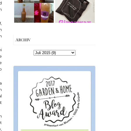
machen –
d
Edition von
einfaches
n
Esther
Rezept &
Perbandt
Geschenkidee
,
n
n
Archiv
i
e
e
o
la
m
l
t
h
t
,