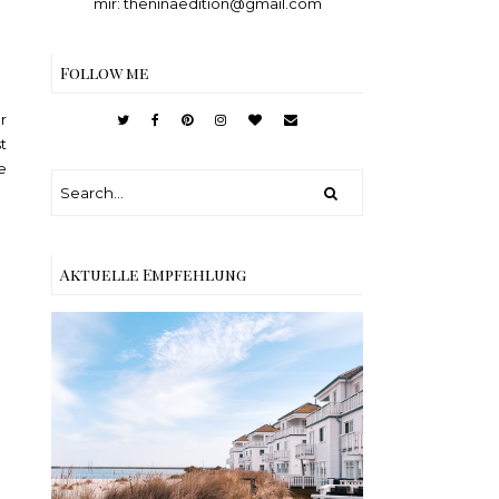
mir: theninaedition@gmail.com
Follow me
r
t
e
Aktuelle Empfehlung
Reisen - Schleiregion