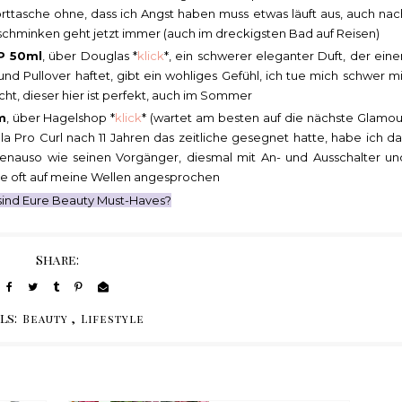
ttasche ohne, dass ich Angst haben muss etwas läuft aus, auch nac
schminken geht jetzt immer (auch im dreckigsten Bad auf Reisen)
P 50ml
, über Douglas *
klick
*, ein schwerer eleganter Duft, der eine
d Pullover haftet, gibt ein wohliges Gefühl, ich tue mich schwer mi
echt, dieser hier ist perfekt, auch im Sommer
m
, über Hagelshop *
klick
* (wartet am besten auf die nächste Glamou
 Pro Curl nach 11 Jahren das zeitliche gesegnet hatte, habe ich da
genauso wie seinen Vorgänger, diesmal mit An- und Ausschalter un
rde oft auf meine Wellen angesprochen
sind Eure Beauty Must-Haves?
Share:
ls:
,
Beauty
Lifestyle