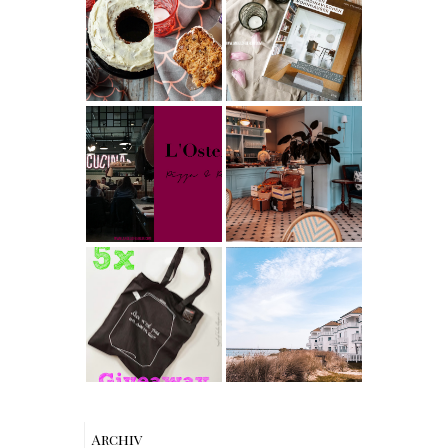
besten
Carrot Cake
Skandinavische
mit Cream
n Wohnhäuser |
Cheese
The Nina
Frosting nach
Edition
Cynthia
Barcomi –
Berlin | Café
einfach &
L’Berg –
saftig
My Berlin -
Französischer
L'Osteria | The
Charme mitten
Nina Edition
in Berlin-
Wilmersdorf
[gives away]
Limitierte
Tote-Bag
Reisen -
Edition von
Schleiregion
Esther
Perbandt
Archiv