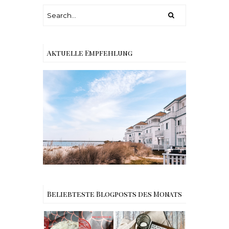
Aktuelle Empfehlung
Reisen - Schleiregion
Beliebteste Blogposts des Monats
Rezept |
Buchtipps - Die
Weltbester