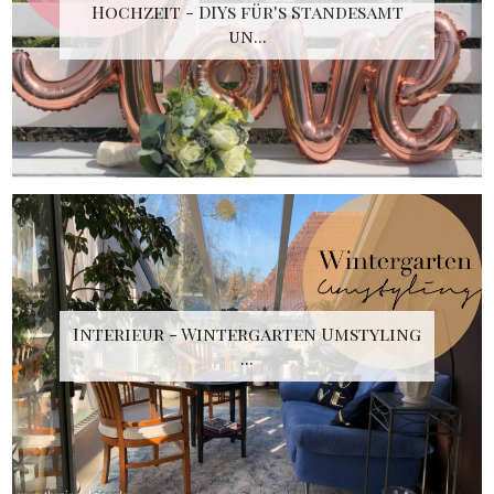
Hochzeit - DIYs für's Standesamt
un...
Interieur - Wintergarten Umstyling
...