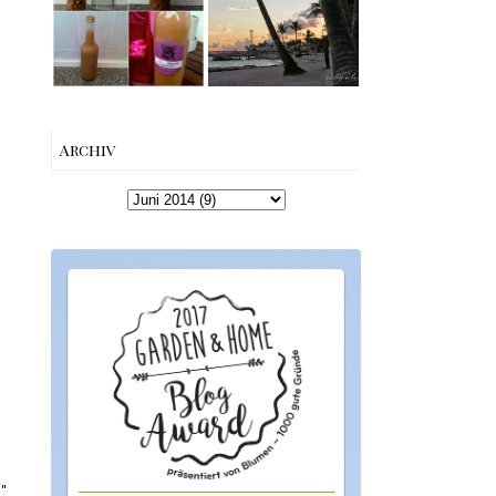
machen –
Beach bis Key
einfaches
West | The Nina
Rezept &
Edition
Geschenkidee
Archiv
"