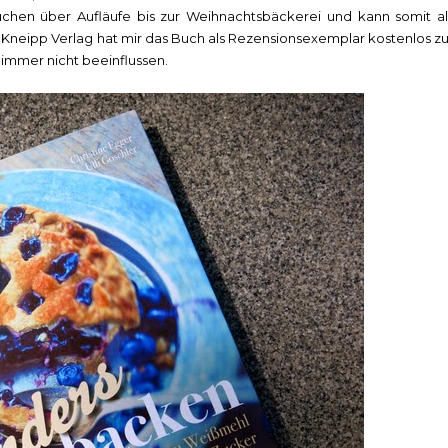
chen über Aufläufe bis zur Weihnachtsbäckerei und kann somit al
neipp Verlag hat mir das Buch als Rezensionsexemplar kostenlos zu
 immer nicht beeinflussen.