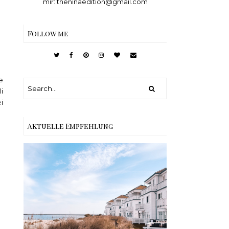
mir: theninaedition@gmail.com
Follow me
e
i
i
Aktuelle Empfehlung
Reisen - Schleiregion