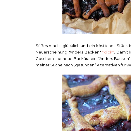
Süßes macht glücklich und ein köstliches Stück 
Neuerscheinung "Anders Backen"
*klick*
. Damit 
Goscher eine neue Backära ein. "Anders Backen" i
meiner Suche nach „gesunden“ Alternativen für w