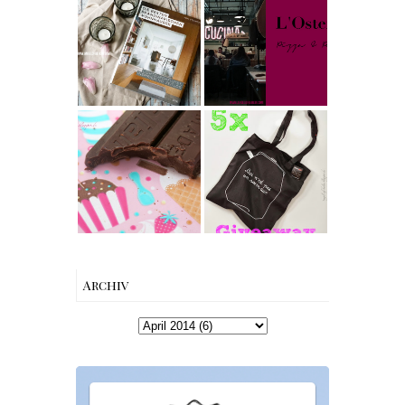
Buchtipps - Die
einfach &
besten
saftig
My Berlin -
Skandinavische
L'Osteria | The
n Wohnhäuser |
Nina Edition
The Nina
Edition
Produktempfeh
[gives away]
lung -
Limitierte
Australian
Tote-Bag
Queen and King
Edition von
Snapper Dark
Esther
Chocolate &
Perbandt
Leather Flower
Give Away
Winners
{Werbung}
Archiv