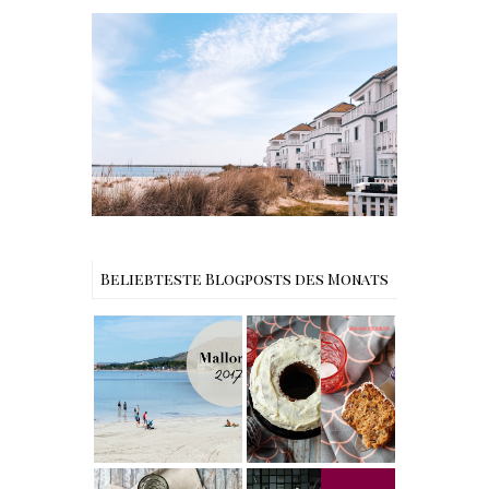
Reisen - Schleiregion
Beliebteste Blogposts des Monats
Reisen -
Rezept |
Mallorca
Weltbester
Urlaub im
Carrot Cake
Iberostar
mit Cream
Albufera Playa
Cheese
– unsere
Frosting nach
Erfahrungen in
Cynthia
Alcudia
Barcomi –