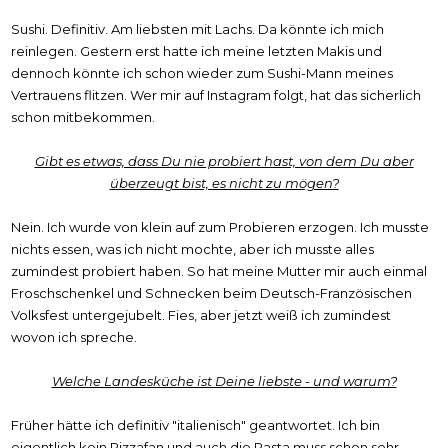
Sushi. Definitiv. Am liebsten mit Lachs. Da könnte ich mich
reinlegen. Gestern erst hatte ich meine letzten Makis und
dennoch könnte ich schon wieder zum Sushi-Mann meines
Vertrauens flitzen. Wer mir auf Instagram folgt, hat das sicherlich
schon mitbekommen.
Gibt es etwas, dass Du nie probiert hast, von dem Du aber
überzeugt bist, es nicht zu mögen?
Nein. Ich wurde von klein auf zum Probieren erzogen. Ich musste
nichts essen, was ich nicht mochte, aber ich musste alles
zumindest probiert haben. So hat meine Mutter mir auch einmal
Froschschenkel und Schnecken beim Deutsch-Französischen
Volksfest untergejubelt. Fies, aber jetzt weiß ich zumindest
wovon ich spreche.
Welche Landesküche ist Deine liebste - und warum?
Früher hätte ich definitiv "italienisch" geantwortet. Ich bin
eigentlich kein Pizzafan und auch die Pasta muss schon sehr