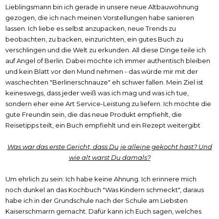
Lieblingsmann bin ich gerade in unsere neue Altbauwohnung
gezogen, die ich nach meinen Vorstellungen habe sanieren
lassen. Ich liebe es selbst anzupacken, neue Trends zu
beobachten, zu backen, einzurichten, ein gutes Buch zu
verschlingen und die Welt zu erkunden. All diese Dinge teile ich
auf Angel of Berlin. Dabei möchte ich immer authentisch bleiben
und kein Blatt vor den Mund nehmen - das würde mir mit der
waschechten "Berlinerschnauze" eh schwer fallen. Mein Ziel ist
keineswegs, dass jeder weiß was ich mag und was ich tue,
sondern eher eine Art Service-Leistung zu liefern. Ich möchte die
gute Freundin sein, die das neue Produkt empfiehlt, die
Reisetipps teilt, ein Buch empfiehlt und ein Rezept weitergibt
Was war das erste Gericht, dass Du je alleine gekocht hast? Und
wie alt warst Du damals?
Um ehrlich zu sein: Ich habe keine Ahnung. Ich erinnere mich
noch dunkel an das Kochbuch "Was Kindern schmeckt", daraus
habe ich in der Grundschule nach der Schule am Liebsten
Kaiserschmarrn gemacht. Dafür kann ich Euch sagen, welches