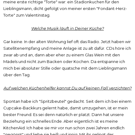
meine erste richtige "Torte" war: ein Stadionkuchen für den
Lieblingsmann, dicht gefolgt von meiner ersten "Fondant-Herz-
Torte" zum Valentinstag.
Welche Musik läuft in Deiner Küche?
Gar keine. In der alten Wohnung lief oft das Radio. Jetzt haben wir
Satellitenempfang und meine Anlage ist zu alt dafür. CDs höre ich
zwar ab und an, dann aber eher zu einem Glas Wein mit den
Mädels und nicht zum Backen oder Kochen. Da entspanne ich
mich bei absoluter Stille oder quatsche mit dem Lieblingsmann
über den Tag.
Auf welchen Küchenhelfer kannst Du auf keinen Fall verzichten?
Spontan habe ich "Spritzbeutel" gedacht. Seit dem ich bei einem
Cupcake-Backkurs gelernt habe, damit umzugehen, ist er mein
bester Freund. Es sei denn natürlich er platzt. Dann hat unsere
Beziehung ein schnelles Ende. Aber eigentlich ist es meine
KitchenAid. Ich habe sie mir vor nun schon zwei Jahren endlich
"gegönnt" und liebe sie heiß und innig. Mit ihr gelingt der