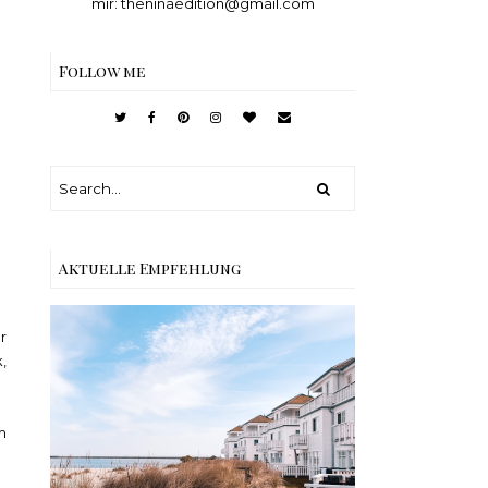
mir: theninaedition@gmail.com
Follow me
Aktuelle Empfehlung
r
,
Reisen - Schleiregion
m