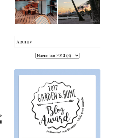
Charme mitten
Beach bis Key
in Berlin-
West | The Nina
Wilmersdorf
Edition
.
Archiv
e
l