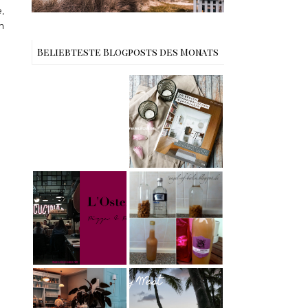
,
h
Beliebteste Blogposts des Monats
Rezept |
Buchtipps - Die
Weltbester
besten
Carrot Cake
Skandinavische
mit Cream
n Wohnhäuser |
Cheese
The Nina
Frosting nach
Edition
Cynthia
Barcomi –
Rezept |
einfach &
Karamell-
saftig
My Berlin -
Wodka selber
L'Osteria | The
machen –
Nina Edition
einfaches
Rezept &
Geschenkidee
Berlin | Café
Reisen - Florida
L’Berg –
Roadtrip Part II:
Französischer
Miami South