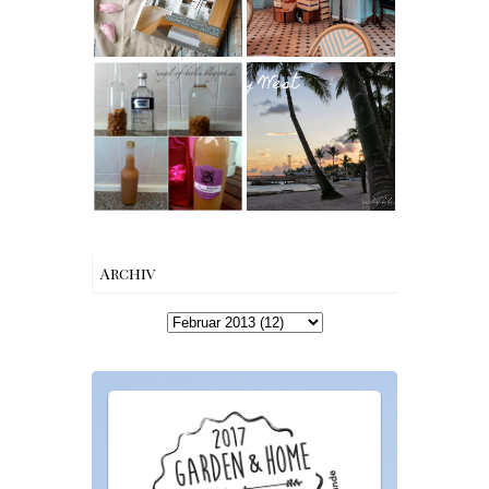
The Nina
in Berlin-
Edition
Wilmersdorf
Rezept |
Reisen - Florida
Karamell-
Roadtrip Part II:
Wodka selber
Miami South
machen –
Beach bis Key
einfaches
West | The Nina
Rezept &
Edition
Geschenkidee
Archiv