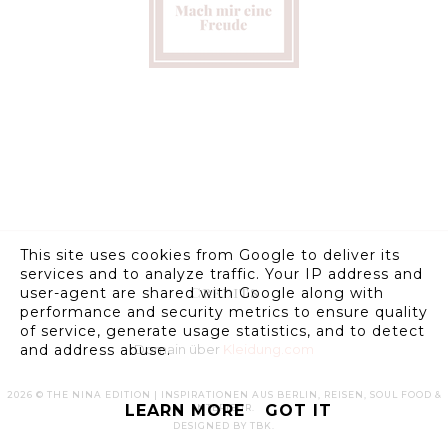
This site uses cookies from Google to deliver its
services and to analyze traffic. Your IP address and
Credits
user-agent are shared with Google along with
performance and security metrics to ensure quality
of service, generate usage statistics, and to detect
Domain über
Kleidung.com
and address abuse.
2026 ©
THE NINA EDITION | INSPIRATIONEN AUS BERLIN, REISEN, SOUL FOOD &
LEARN MORE
GOT IT
INTERIEUR
.
DESIGNED BY
TBK
.