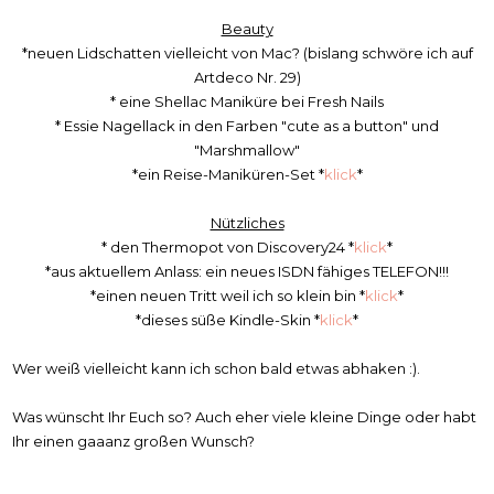
Beauty
*neuen Lidschatten vielleicht von Mac? (bislang schwöre ich auf
Artdeco Nr. 29)
* eine Shellac Maniküre bei Fresh Nails
* Essie Nagellack in den Farben "cute as a button" und
"Marshmallow"
*ein Reise-Maniküren-Set *
klick
*
Nützliches
* den Thermopot von Discovery24 *
klick
*
*aus aktuellem Anlass: ein neues ISDN fähiges TELEFON!!!
*einen neuen Tritt weil ich so klein bin *
klick
*
*dieses süße Kindle-Skin *
klick
*
Wer weiß vielleicht kann ich schon bald etwas abhaken :).
Was wünscht Ihr Euch so? Auch eher viele kleine Dinge oder habt
Ihr einen gaaanz großen Wunsch?