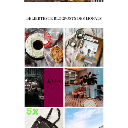
Beliebteste Blogposts des Monats
Rezept |
Buchtipps - Die
Weltbester
besten
Carrot Cake
Skandinavische
mit Cream
n Wohnhäuser |
Cheese
The Nina
Frosting nach
Edition
Cynthia
Barcomi –
Berlin | Café
einfach &
L’Berg –
saftig
My Berlin -
Französischer
L'Osteria | The
Charme mitten
Nina Edition
in Berlin-
Wilmersdorf
[gives away]
Limitierte
Tote-Bag
Reisen -