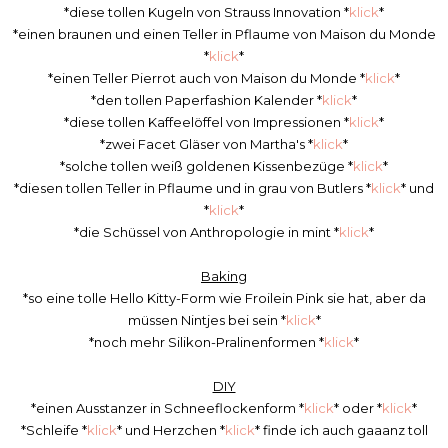
*diese tollen Kugeln von Strauss Innovation *
klick
*
*einen braunen und einen Teller in Pflaume von Maison du Monde
*
klick
*
*einen Teller Pierrot auch von Maison du Monde *
klick
*
*den tollen Paperfashion Kalender *
klick
*
*diese tollen Kaffeelöffel von Impressionen *
klick
*
*zwei Facet Gläser von Martha's *
klick
*
*solche tollen weiß goldenen Kissenbezüge *
klick
*
*diesen tollen Teller in Pflaume und in grau von Butlers *
klick
* und
*
klick
*
*die Schüssel von Anthropologie in mint *
klick
*
Baking
*so eine tolle Hello Kitty-Form wie Froilein Pink sie hat, aber da
müssen Nintjes bei sein *
klick
*
*noch mehr Silikon-Pralinenformen *
klick
*
DIY
*einen Ausstanzer in Schneeflockenform *
klick
* oder *
klick
*
*Schleife *
klick
* und Herzchen *
klick
* finde ich auch gaaanz toll