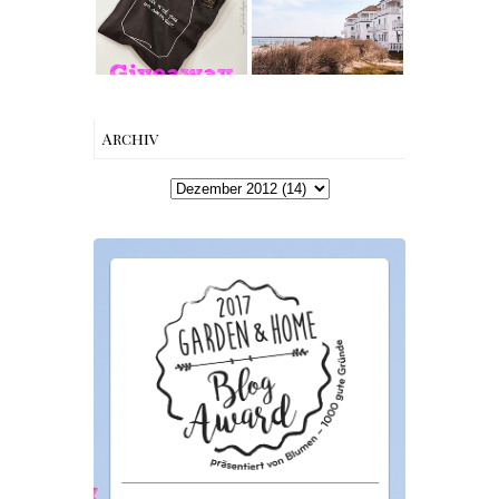
Edition von
Schleiregion
Esther
Perbandt
Archiv