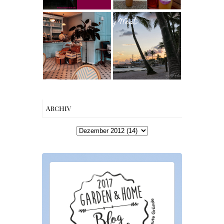
Geschenkidee
Berlin | Café
Reisen - Florida
L’Berg –
Roadtrip Part II:
Französischer
Miami South
Charme mitten
Beach bis Key
in Berlin-
West | The Nina
Wilmersdorf
Edition
Archiv