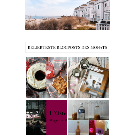
Reisen - Schleiregion
Beliebteste Blogposts des Monats
Rezept |
Buchtipps - Die
Weltbester
besten
Carrot Cake
Skandinavische
mit Cream
n Wohnhäuser |
Cheese
The Nina
Frosting nach
Edition
Cynthia
Barcomi –
Rezept |
einfach &
Karamell-
saftig
My Berlin -
Wodka selber
L'Osteria | The
machen –
Nina Edition
einfaches
Rezept &