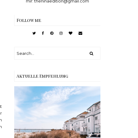
mir: theninaedition@gmail.com
Follow me
Aktuelle Empfehlung
t
r
Reisen - Schleiregion
n
n