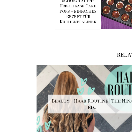
Schokoladen-
Frischkäse Cake
Pops – einfaches
Rezept für
Kuchenpralinen
RELA
Beauty - Haar Routine | The Nin
Ed...