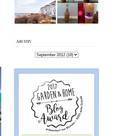
machen –
Schleiregion
einfaches
Rezept &
Geschenkidee
Archiv