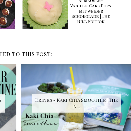
Aprikosen-
Vanille-Cake Pops
mit weißer
Schokolade | The
Nina Edition
TED TO THIS POST:
a
Drinks - Kaki Chia Smoothie | The
N...