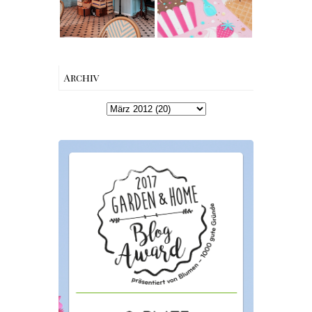
Snapper Dark
in Berlin-
Chocolate &
Wilmersdorf
Leather Flower
Give Away
Winners
{Werbung}
Archiv