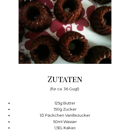
Zutaten
(für ca. 36 Gugl):
125g Butter
150g Zucker
1/2 Päckchen Vanillezucker
50ml Wasser
1,5EL Kakao