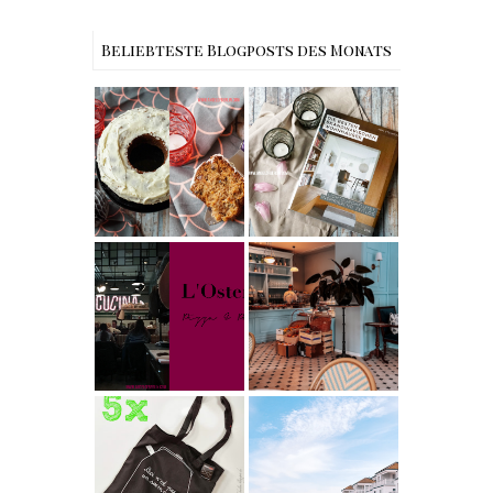
Beliebteste Blogposts des Monats
Rezept |
Buchtipps - Die
Weltbester
besten
Carrot Cake
Skandinavische
mit Cream
n Wohnhäuser |
Cheese
The Nina
Frosting nach
Edition
Cynthia
Barcomi –
Berlin | Café
einfach &
L’Berg –
saftig
My Berlin -
Französischer
L'Osteria | The
Charme mitten
Nina Edition
in Berlin-
Wilmersdorf
[gives away]
Limitierte
Tote-Bag
Reisen -
Edition von
Schleiregion