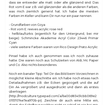
dass sie entweder alle matt oder alle glänzend sind. Das
Rot vom E war z.B. viel glänzender als die anderen Farben,
was mich ziemlich genervt hat. Ich habe die meisten
Farben im Keller und kann Dir nun nur ein paar nennen.
- Grundfarben von Goya
- Rot vom E: reeves acrylic rose red
- hellblau/türkis (eigentlich für den Untergrund, bei mir
beige): Schmincke Akademie Acryl Color 23446 Primär
Cyan
- viele weitere Farben waren von Rico Design Prato Acrylic
Pinsel habe ich auch genommen was ich noch zuhause
hatte. Die waren noch aus Schulzeiten von Aldi, Mc Paper
und Co. Also nichts besonderes.
Noch ein banaler Tipp: Teil Dir das Bild beim Vorzeichnen in
möglichst kleine Abschnitte ein. Ich habe noch etwas nach
Detailaufnahmen z.B. der Ecken gegoogelt und die auf
Din A4 vergrößert und ausgedruckt und dann als erstes
übertragen
(http://modculture.typepad.com/.a/6a00d83451cbb069e2
01157074e7ea970b-pi). Zeichne dir auch eine Mitte ein,
damit der Schriftzug nachher nicht so schief ist wie bei mir.