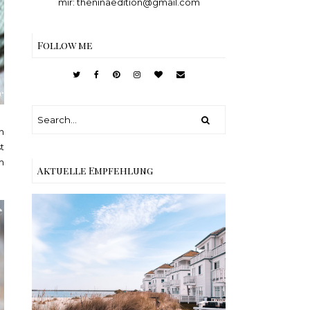
mir: theninaedition@gmail.com
Follow me
n
t
m
Aktuelle Empfehlung
Reisen - Schleiregion