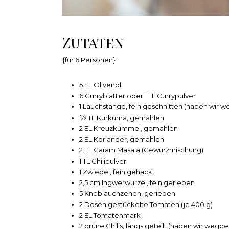
Zutaten
{für 6 Personen}
5 EL Olivenöl
6 Curryblätter oder 1 TL Currypulver
1 Lauchstange, fein geschnitten (haben wir 
½ TL Kurkuma, gemahlen
2 EL Kreuzkümmel, gemahlen
2 EL Koriander, gemahlen
2 EL Garam Masala (Gewürzmischung)
1 TL Chilipulver
1 Zwiebel, fein gehackt
2,5 cm Ingwerwurzel, fein gerieben
5 Knoblauchzehen, gerieben
2 Dosen gestückelte Tomaten (je 400 g)
2 EL Tomatenmark
2 grüne Chilis, längs geteilt (haben wir wegge