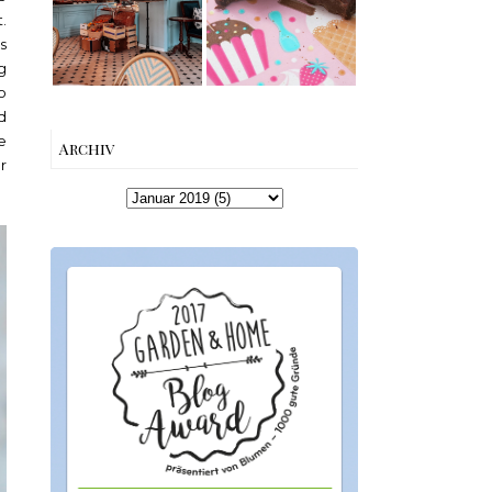
Queen and King
Charme mitten
.
Snapper Dark
in Berlin-
s
Chocolate &
Wilmersdorf
g
Leather Flower
Give Away
o
Winners
d
{Werbung}
e
Archiv
r