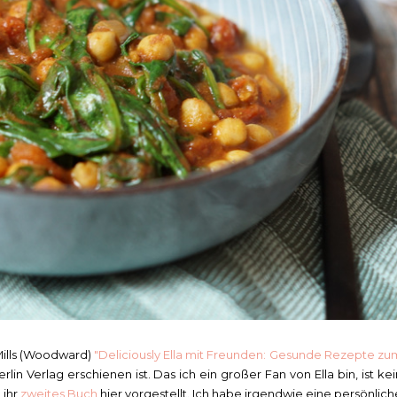
ills (Woodward)
"Deliciously Ella mit Freunden: Gesunde Rezepte zu
Berlin Verlag erschienen ist. Das ich ein großer Fan von Ella bin, ist kei
 ihr
zweites Buch
hier vorgestellt. Ich habe irgendwie eine persönlich