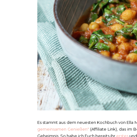
Es stammt aus dem neuesten Kochbuch von Ella M
gemeinsamen Genießen"
(Affiliate Link), das im 
Geheimnis. So habe ich Euch bereits ihr
erstes
und