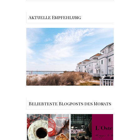
Aktuelle Empfehlung
Reisen - Schleiregion
Beliebteste Blogposts des Monats
Rezept |
Weltbester
Carrot Cake
My Berlin -
mit Cream
L'Osteria | The