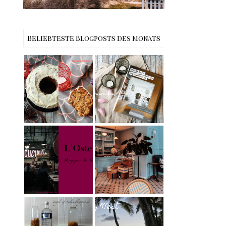
Beliebteste Blogposts des Monats
Rezept |
Buchtipps - Die
Weltbester
besten
Carrot Cake
Skandinavische
mit Cream
n Wohnhäuser |
Cheese
The Nina
Frosting nach
Edition
Cynthia
Barcomi –
Berlin | Café
einfach &
L’Berg –
saftig
My Berlin -
Französischer
L'Osteria | The
Charme mitten
Nina Edition
in Berlin-
Wilmersdorf
Rezept |
Reisen - Florida
Karamell-
Roadtrip Part II:
Wodka selber
Miami South