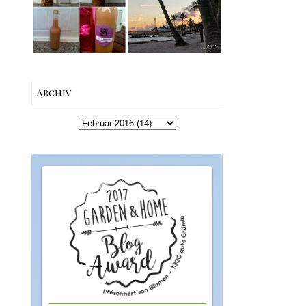
machen –
Beach bis Key
einfaches
West | The Nina
Rezept &
Edition
Geschenkidee
Archiv