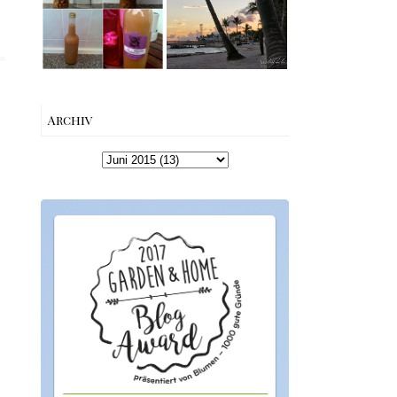
machen –
Beach bis Key
einfaches
West | The Nina
Rezept &
Edition
Geschenkidee
Archiv