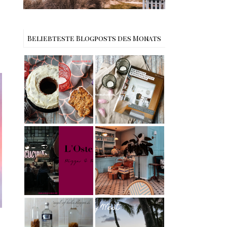
Beliebteste Blogposts des Monats
Rezept |
Buchtipps - Die
Weltbester
besten
Carrot Cake
Skandinavische
mit Cream
n Wohnhäuser |
Cheese
The Nina
Frosting nach
Edition
Cynthia
Barcomi –
Berlin | Café
einfach &
L’Berg –
saftig
My Berlin -
Französischer
L'Osteria | The
Charme mitten
Nina Edition
in Berlin-
Wilmersdorf
Rezept |
Reisen - Florida
Karamell-
Roadtrip Part II:
Wodka selber
Miami South