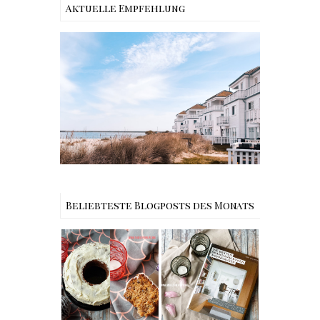
Aktuelle Empfehlung
Reisen - Schleiregion
Beliebteste Blogposts des Monats
Rezept |
Buchtipps - Die
Weltbester
besten
Carrot Cake
Skandinavische
mit Cream
n Wohnhäuser |
Cheese
The Nina
Frosting nach
Edition
Cynthia