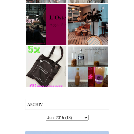
Barcomi –
Berlin | Café
einfach &
L’Berg –
saftig
My Berlin -
Französischer
L'Osteria | The
Charme mitten
Nina Edition
in Berlin-
Wilmersdorf
Rezept |
[gives away]
Karamell-
Limitierte
Wodka selber
Tote-Bag
machen –
Edition von
einfaches
Esther
Rezept &
Perbandt
Geschenkidee
Archiv