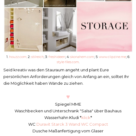
1.
houzz.com;
2:
stilreich
; 3:
freshideen
; 4:
skonahem.com
; 5:
www.clipzine.me
; 6:
style-files.com
.
Seid kreativ was den Stauraum angeht und plant Eure
persönlichen Anforderungen gleich von Anfang an ein, solltet Ihr
die Möglichkeit haben Wände zu ziehen.
♥
Spiegel MME
Waschbecken und Unterschrank "Salsa" über Bauhaus
Wasserhahn Kludi *
klick
*
WC
Duravit Starck 3 Wand WC Compact
Dusche Maßanfertigung vom Glaser