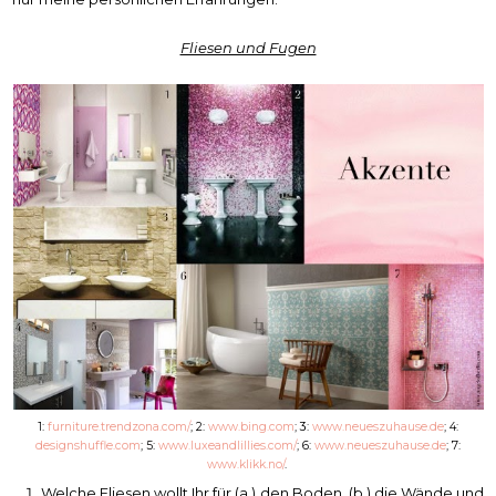
Fliesen und Fugen
1:
furniture.trendzona.com/
; 2:
www.bing.com
; 3:
www.neueszuhause.de
; 4:
designshuffle.com
; 5:
www.luxeandlillies.com/
; 6:
www.neueszuhause.de
; 7:
www.klikk.no/
.
Welche Fliesen wollt Ihr für (a.) den Boden, (b.) die Wände und