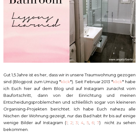
Gut 1,5 Jahre ist es her, dass wir in unsere Traumwohnung gezogen
sind (Blogpost zum Umzug *
klick
*). Seit Februar 2013 *
klick
* habe
ich Euch hier auf dem Blog und auf Instagram zunächst vom
Baufortschritt, dann von der Einrichtung und meinen
Entscheidungsproblemchen und schließlich sogar von kleineren
Organising-Projekten berichtet. Ich habe Euch nahezu alle
Nischen der Wohnung gezeigt, nur das Bad habt Ihr bis auf einige
wenige Bilder auf Instagram (
1
;
2
;
3
;
4
,
5
,
6
;
7
) nicht zu sehen
bekommen.