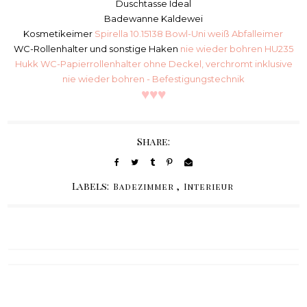
Duschtasse Ideal
Badewanne Kaldewei
Kosmetikeimer
Spirella 10.15138 Bowl-Uni weiß Abfalleimer
WC-Rollenhalter und sonstige Haken
nie wieder bohren HU235
Hukk WC-Papierrollenhalter ohne Deckel, verchromt inklusive
nie wieder bohren - Befestigungstechnik
♥
♥
♥
Share:
Labels:
,
Badezimmer
Interieur