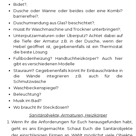
Bidet?;
Dusche oder Wanne oder beides oder eine Kombi?
barrierefrei?;
Duschumrandung aus Glas? beschichtet?;
müsst Ihr Waschmaschine und Trockner unterbringen?;
Unterputzarmaturen oder Überputz? Achtet dabei auf
die Tiefe der Armatur z.B. in der Dusche, wenn der
Hebel geöffnet ist, gegebenenfalls ist ein Thermostat
die beste Lösung
Fußbodenheizung? Handtuchheizkörper? Auch hier
gibt es verschiedenen Modelle
Stauraum? Gegebenenfalls könnt Ihr Einbauschränke in
die Wände integrieren z.B. auch für die
Schmutzwäsche
Waschbeckenspiegel?
Beleuchtung?
Musik im Bad?
Wo braucht Ihr Steckdosen?
Sanitärobjekte, Armaturen, Heizkörper
Wenn Ihr die Anforderungen für Euch herausgefunden habt,
geht es ans Eingemachte. Schaut Euch die Sanitärobjekte
der einschlägigen Firmen an. Wählt möglichst viele Objekte