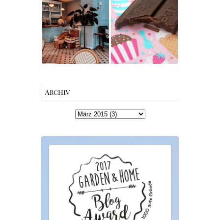
Produktempfeh
Berlin | Café
lung -
L’Berg –
Australian
Französischer
Queen and King
Charme mitten
Snapper Dark
in Berlin-
Chocolate &
Wilmersdorf
Leather Flower
Give Away
Winners
{Werbung}
Archiv